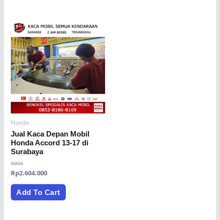
Honda
Jual Kaca Depan Mobil
Honda Accord 13-17 di
Surabaya
Rated
Rp
2.604.000
0
out
of
Add To Cart
5