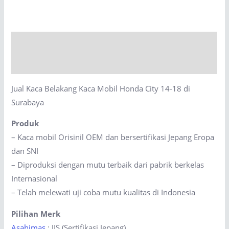
Kaca
Mobil
Honda
Description
City
14-
Reviews (0)
18
Jual Kaca Belakang Kaca Mobil Honda City 14-18 di
di
Surabaya
Surabaya
quantity
Produk
– Kaca mobil Orisinil OEM dan bersertifikasi Jepang Eropa
dan SNI
– Diproduksi dengan mutu terbaik dari pabrik berkelas
Internasional
– Telah melewati uji coba mutu kualitas di Indonesia
Pilihan Merk
Asahimas
: JIS (Sertifikasi Jepang)