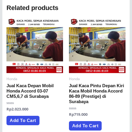
Related products
Honda
Honda
Jual Kaca Depan Mobil
Jual Kaca Pintu Depan Kiri
Honda Accord 03-07
Kaca Mobil Honda Accord
CM5,6,7 di Surabaya
86-89 (Prestige) di
Surabaya
Rated
Rp
2.023.000
0
Rated
Rp
719.000
out
0
of
Add To Cart
out
5
of
Add To Cart
5