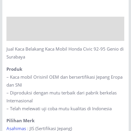
Kaca
Mobil
Honda
Description
Civic
92-
Reviews (0)
95
Jual Kaca Belakang Kaca Mobil Honda Civic 92-95 Genio di
Genio
Surabaya
di
Surabaya
Produk
quantity
– Kaca mobil Orisinil OEM dan bersertifikasi Jepang Eropa
dan SNI
– Diproduksi dengan mutu terbaik dari pabrik berkelas
Internasional
– Telah melewati uji coba mutu kualitas di Indonesia
Pilihan Merk
Asahimas
: JIS (Sertifikasi Jepang)