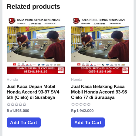
Related products
Honda
Honda
Jual Kaca Depan Mobil
Jual Kaca Belakang Kaca
Honda Accord 93-97 SV4
Mobil Honda Accord 93-98
5th (Cielo) di Surabaya
Cielo 77 di Surabaya
Rated
Rp
1.593.000
Rated
Rp
1.942.000
0
0
out
out
of
of
Add To Cart
Add To Cart
5
5