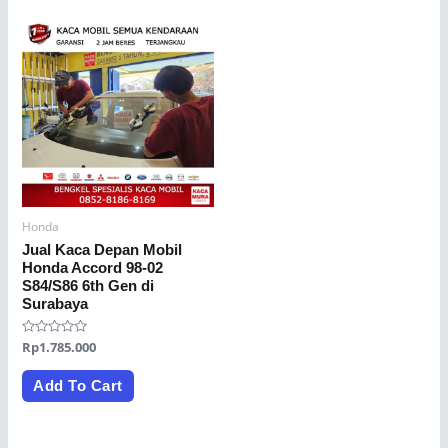
Honda
Jual Kaca Depan Mobil
Honda Accord 98-02
S84/S86 6th Gen di
Surabaya
Rated
Rp
1.785.000
0
out
of
Add To Cart
5