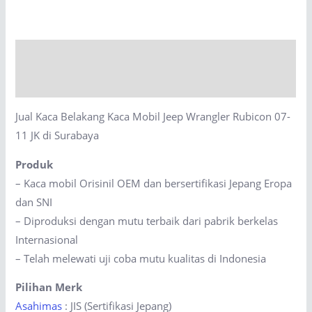
Kaca
Mobil
Jeep
Description
Wrangler
Rubicon
Reviews (0)
07-
Jual Kaca Belakang Kaca Mobil Jeep Wrangler Rubicon 07-
11
11 JK di Surabaya
JK
di
Produk
Surabaya
– Kaca mobil Orisinil OEM dan bersertifikasi Jepang Eropa
quantity
dan SNI
– Diproduksi dengan mutu terbaik dari pabrik berkelas
Internasional
– Telah melewati uji coba mutu kualitas di Indonesia
Pilihan Merk
Asahimas
: JIS (Sertifikasi Jepang)