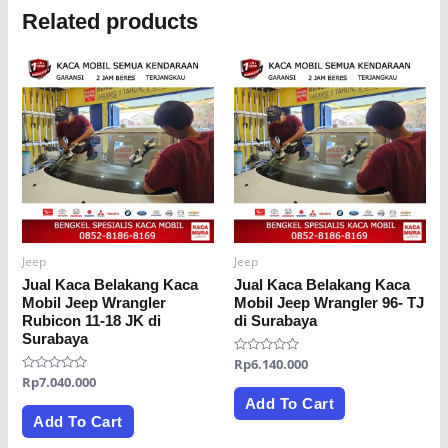
Related products
Jeep
Jeep
Jual Kaca Belakang Kaca
Jual Kaca Belakang Kaca
Mobil Jeep Wrangler
Mobil Jeep Wrangler 96- TJ
Rubicon 11-18 JK di
di Surabaya
Surabaya
Rated
Rp
6.140.000
0
Rated
Rp
7.040.000
out
0
of
Add To Cart
out
5
of
Add To Cart
5