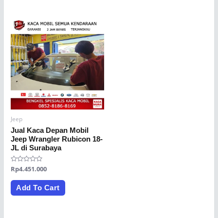
Jeep
Jual Kaca Depan Mobil
Jeep Wrangler Rubicon 18-
JL di Surabaya
Rated
Rp
4.451.000
0
out
of
Add To Cart
5