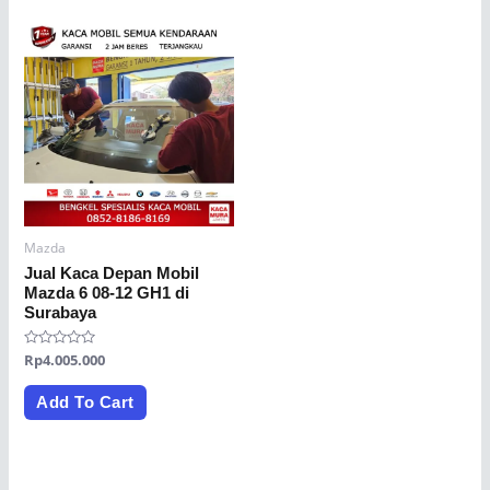
Mazda
Jual Kaca Depan Mobil
Mazda 6 08-12 GH1 di
Surabaya
Rated
Rp
4.005.000
0
out
of
Add To Cart
5