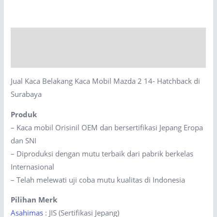
Kaca
Mobil
Mazda
Description
2
14-
Reviews (0)
Hatchback
Jual Kaca Belakang Kaca Mobil Mazda 2 14- Hatchback di
di
Surabaya
Surabaya
quantity
Produk
– Kaca mobil Orisinil OEM dan bersertifikasi Jepang Eropa
dan SNI
– Diproduksi dengan mutu terbaik dari pabrik berkelas
Internasional
– Telah melewati uji coba mutu kualitas di Indonesia
Pilihan Merk
Asahimas
: JIS (Sertifikasi Jepang)