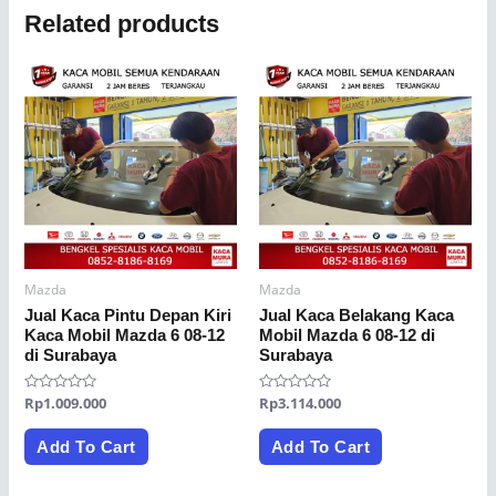
Related products
Mazda
Mazda
Jual Kaca Pintu Depan Kiri
Jual Kaca Belakang Kaca
Kaca Mobil Mazda 6 08-12
Mobil Mazda 6 08-12 di
di Surabaya
Surabaya
Rated
Rp
1.009.000
Rated
Rp
3.114.000
0
0
out
out
of
of
Add To Cart
Add To Cart
5
5