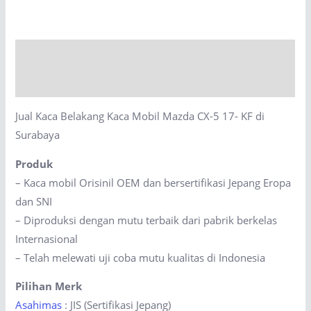
Kaca
Mobil
Mazda
Description
CX-
5
Reviews (0)
17-
Jual Kaca Belakang Kaca Mobil Mazda CX-5 17- KF di
KF
Surabaya
di
Surabaya
Produk
quantity
– Kaca mobil Orisinil OEM dan bersertifikasi Jepang Eropa
dan SNI
– Diproduksi dengan mutu terbaik dari pabrik berkelas
Internasional
– Telah melewati uji coba mutu kualitas di Indonesia
Pilihan Merk
Asahimas
: JIS (Sertifikasi Jepang)