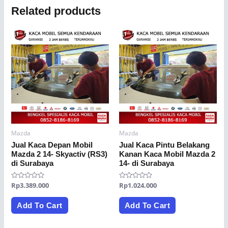
Related products
Mazda
Mazda
Jual Kaca Depan Mobil
Jual Kaca Pintu Belakang
Mazda 2 14- Skyactiv (RS3)
Kanan Kaca Mobil Mazda 2
di Surabaya
14- di Surabaya
Rated
Rp
3.389.000
Rated
Rp
1.024.000
0
0
out
out
of
of
Add To Cart
Add To Cart
5
5