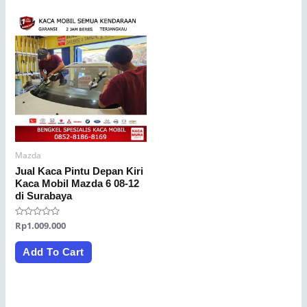
Mazda
Jual Kaca Pintu Depan Kiri
Kaca Mobil Mazda 6 08-12
di Surabaya
Rated
Rp
1.009.000
0
out
of
Add To Cart
5