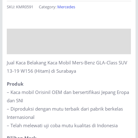
Belakang
SKU:
KMR0591
Category:
Mercedes
Kaca
Mobil
Mers-
Description
Benz
GLA-
Reviews (0)
Class
Jual Kaca Belakang Kaca Mobil Mers-Benz GLA-Class SUV
SUV
13-19 W156 (Hitam) di Surabaya
13-
19
Produk
W156
– Kaca mobil Orisinil OEM dan bersertifikasi Jepang Eropa
(Hitam)
dan SNI
di
– Diproduksi dengan mutu terbaik dari pabrik berkelas
Surabaya
Internasional
quantity
– Telah melewati uji coba mutu kualitas di Indonesia