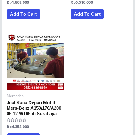
Rated
Rp
1.868.000
Rated
Rp
5.516.000
0
0
out
out
of
of
Add To Cart
Add To Cart
5
5
Mercedes
Jual Kaca Depan Mobil
Mers-Benz A150/170/A200
05-12 W169 di Surabaya
Rated
Rp
4.352.000
0
out