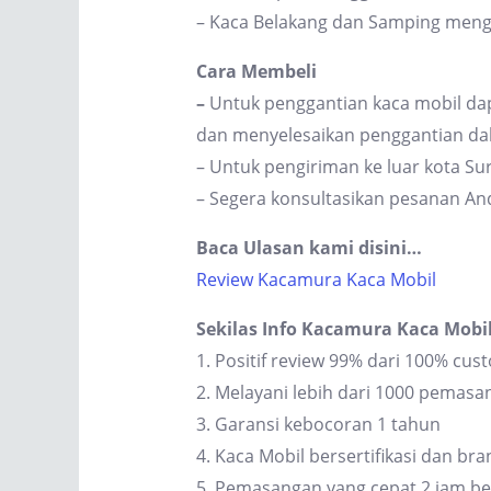
– Kaca Belakang dan Samping men
Cara Membeli
–
Untuk penggantian kaca mobil dap
dan menyelesaikan penggantian dal
– Untuk pengiriman ke luar kota S
– Segera konsultasikan pesanan An
Baca Ulasan kami disini…
Review Kacamura Kaca Mobil
Sekilas Info Kacamura Kaca Mobi
1. Positif review 99% dari 100% cus
2. Melayani lebih dari 1000 pemas
3. Garansi kebocoran 1 tahun
4. Kaca Mobil bersertifikasi dan br
5. Pemasangan yang cepat 2 jam be