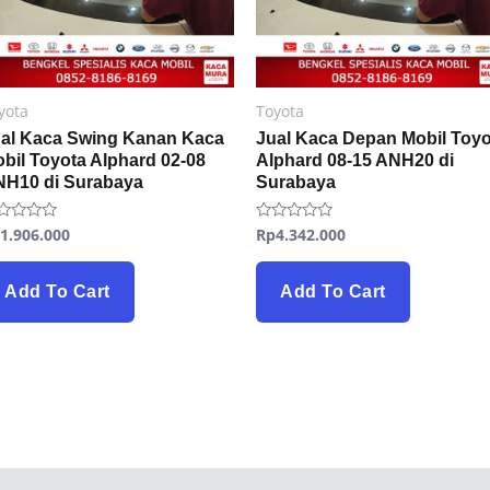
yota
Toyota
al Kaca Swing Kanan Kaca
Jual Kaca Depan Mobil Toyo
bil Toyota Alphard 02-08
Alphard 08-15 ANH20 di
H10 di Surabaya
Surabaya
p
1.906.000
Rp
4.342.000
ted
Rated
0
t
out
of
5
Add To Cart
Add To Cart