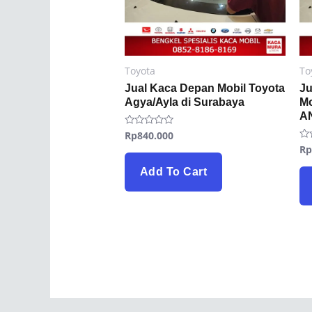
Toyota
To
Jual Kaca Depan Mobil Toyota
Ju
Agya/Ayla di Surabaya
Mo
AN
Rp
840.000
Rated
0
R
Ra
out
0
of
ou
5
Add To Cart
of
5