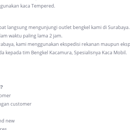
ggunakan kaca Tempered.
at langsung mengunjungi outlet bengkel kami di Surabaya. 
am waktu paling lama 2 jam.
urabaya, kami menggunakan ekspedisi rekanan maupun eksp
da kepada tim Bengkel Kacamura, Spesialisnya Kaca Mobil.
l?
tomer
angan customer
and new
res