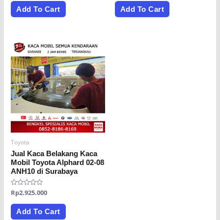
out
out
of
of
Add To Cart
Add To Cart
5
5
Toyota
Jual Kaca Belakang Kaca
Mobil Toyota Alphard 02-08
ANH10 di Surabaya
Rated
Rp
2.925.000
0
out
of
Add To Cart
5