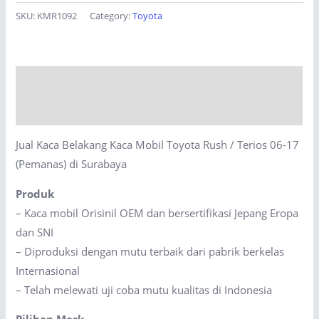
Belakang
SKU:
KMR1092
Category:
Toyota
Kaca
Mobil
Toyota
Description
Rush
/
Reviews (0)
Terios
Jual Kaca Belakang Kaca Mobil Toyota Rush / Terios 06-17
06-
(Pemanas) di Surabaya
17
(Pemanas)
Produk
di
– Kaca mobil Orisinil OEM dan bersertifikasi Jepang Eropa
Surabaya
dan SNI
quantity
– Diproduksi dengan mutu terbaik dari pabrik berkelas
Internasional
– Telah melewati uji coba mutu kualitas di Indonesia