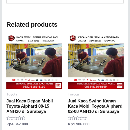
Related products
Toyota
Toyota
Jual Kaca Depan Mobil
Jual Kaca Swing Kanan
Toyota Alphard 08-15
Kaca Mobil Toyota Alphard
ANH20 di Surabaya
02-08 ANH10 di Surabaya
Rated
Rp
4.342.000
Rated
Rp
1.906.000
0
0