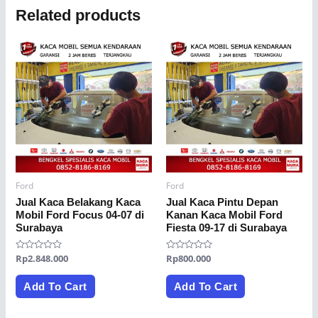
Related products
Ford
Ford
Jual Kaca Belakang Kaca
Jual Kaca Pintu Depan
Mobil Ford Focus 04-07 di
Kanan Kaca Mobil Ford
Surabaya
Fiesta 09-17 di Surabaya
Rated
Rp
2.848.000
Rated
Rp
800.000
0
0
out
out
of
of
Add To Cart
Add To Cart
5
5