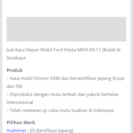
Mobil
Ford
Fiesta
Description
MKVI
09-
Reviews (0)
17
Jual Kaca Depan Mobil Ford Fiesta MKVI 09-17 (Bulat) di
(Bulat)
Surabaya
di
Surabaya
Produk
quantity
– Kaca mobil Orisinil OEM dan bersertifikasi Jepang Eropa
dan SNI
– Diproduksi dengan mutu terbaik dari pabrik berkelas
Internasional
– Telah melewati uji coba mutu kualitas di Indonesia
Pilihan Merk
Asahimas
: JIS (Sertifikasi Jepang)