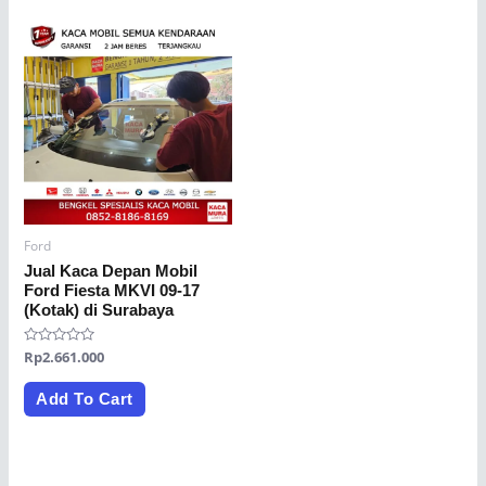
Ford
Jual Kaca Depan Mobil
Ford Fiesta MKVI 09-17
(Kotak) di Surabaya
Rated
Rp
2.661.000
0
out
of
Add To Cart
5