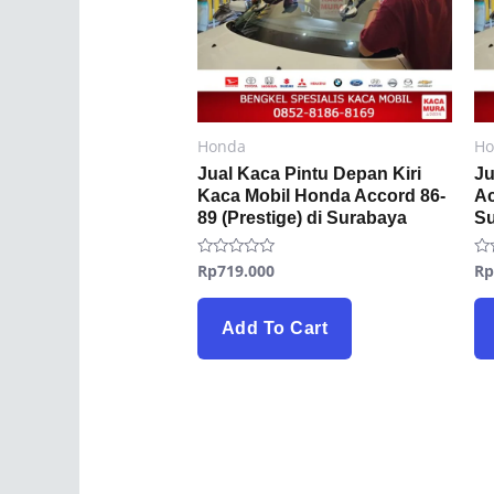
Honda
Ho
Jual Kaca Pintu Depan Kiri
Ju
Kaca Mobil Honda Accord 86-
Ac
89 (Prestige) di Surabaya
S
Rp
719.000
R
Rated
Ra
0
0
out
ou
of
of
5
5
Add To Cart