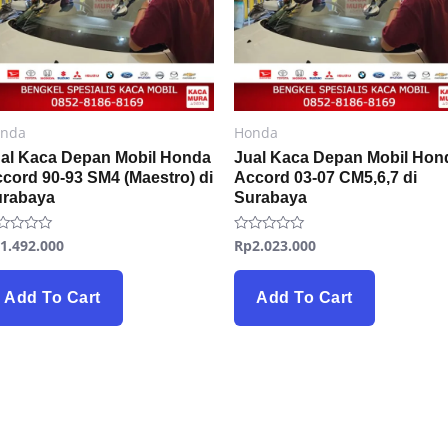
nda
Honda
al Kaca Depan Mobil Honda
Jual Kaca Depan Mobil Hon
cord 90-93 SM4 (Maestro) di
Accord 03-07 CM5,6,7 di
urabaya
Surabaya
p
1.492.000
Rp
2.023.000
ted
Rated
0
t
out
of
5
Add To Cart
Add To Cart