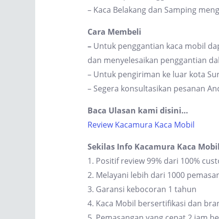
– Kaca Belakang dan Samping men
Cara Membeli
–
Untuk penggantian kaca mobil dap
dan menyelesaikan penggantian dal
– Untuk pengiriman ke luar kota S
– Segera konsultasikan pesanan An
Baca Ulasan kami disini…
Review Kacamura Kaca Mobil
Sekilas Info Kacamura Kaca Mobi
1. Positif review 99% dari 100% cus
2. Melayani lebih dari 1000 pemas
3. Garansi kebocoran 1 tahun
4. Kaca Mobil bersertifikasi dan br
5. Pemasangan yang cepat 2 jam be