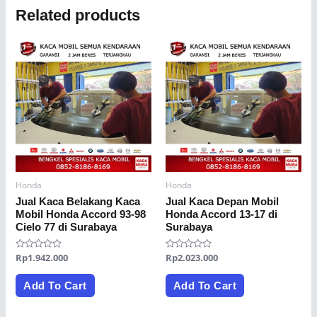
Related products
Honda
Honda
Jual Kaca Belakang Kaca
Jual Kaca Depan Mobil
Mobil Honda Accord 93-98
Honda Accord 13-17 di
Cielo 77 di Surabaya
Surabaya
Rated
Rp
1.942.000
Rated
Rp
2.023.000
0
0
out
out
of
of
Add To Cart
Add To Cart
5
5