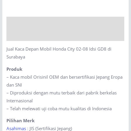
Mobil
Honda
City
Description
02-
08
Reviews (0)
Idsi
Jual Kaca Depan Mobil Honda City 02-08 Idsi GD8 di
GD8
Surabaya
di
Surabaya
Produk
quantity
– Kaca mobil Orisinil OEM dan bersertifikasi Jepang Eropa
dan SNI
– Diproduksi dengan mutu terbaik dari pabrik berkelas
Internasional
– Telah melewati uji coba mutu kualitas di Indonesia
Pilihan Merk
Asahimas
: JIS (Sertifikasi Jepang)