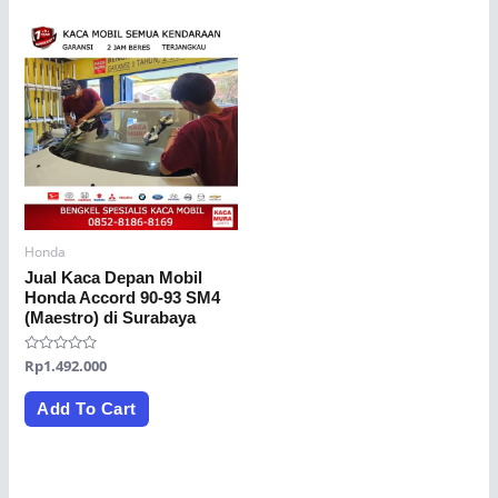
Honda
Jual Kaca Depan Mobil
Honda Accord 90-93 SM4
(Maestro) di Surabaya
Rated
Rp
1.492.000
0
out
of
Add To Cart
5