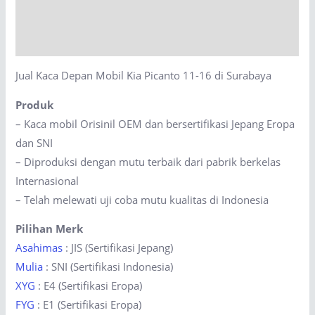
Picanto
Description
11-
16
Reviews (0)
di
Jual Kaca Depan Mobil Kia Picanto 11-16 di Surabaya
Surabaya
quantity
Produk
– Kaca mobil Orisinil OEM dan bersertifikasi Jepang Eropa
dan SNI
– Diproduksi dengan mutu terbaik dari pabrik berkelas
Internasional
– Telah melewati uji coba mutu kualitas di Indonesia
Pilihan Merk
Asahimas
: JIS (Sertifikasi Jepang)
Mulia
: SNI (Sertifikasi Indonesia)
XYG
: E4 (Sertifikasi Eropa)
FYG
: E1 (Sertifikasi Eropa)