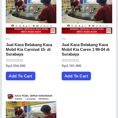
Kia
Kia
Jual Kaca Belakang Kaca
Jual Kaca Belakang Kaca
Mobil Kia Carnival 15- di
Mobil Kia Caren 1 99-04 di
Surabaya
Surabaya
Rated
Rp
2.554.000
Rated
Rp
2.101.000
0
0
out
out
of
of
Add To Cart
Add To Cart
5
5