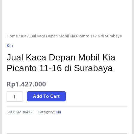
Home
/
Kia
/ Jual Kaca Depan Mobil Kia Picanto 11-16 di Surabaya
Kia
Jual Kaca Depan Mobil Kia
Picanto 11-16 di Surabaya
Rp
1.427.000
Jual
Add To Cart
Kaca
Depan
SKU:
KMR0412
Category:
Kia
Mobil
Kia