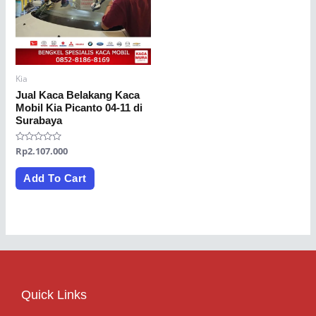
Kia
Jual Kaca Belakang Kaca
Mobil Kia Picanto 04-11 di
Surabaya
Rated
Rp
2.107.000
0
out
of
Add To Cart
5
Quick Links