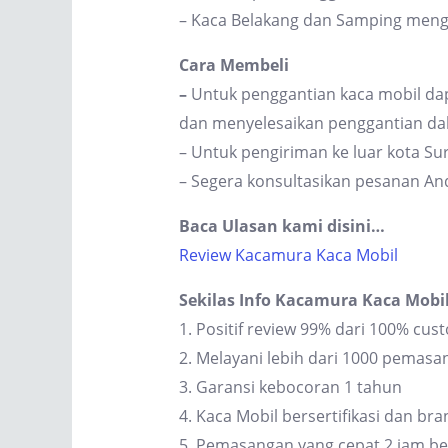
– Kaca Belakang dan Samping men
Cara Membeli
–
Untuk penggantian kaca mobil dap
dan menyelesaikan penggantian dal
– Untuk pengiriman ke luar kota S
– Segera konsultasikan pesanan An
Baca Ulasan kami disini…
Review Kacamura Kaca Mobil
Sekilas Info Kacamura Kaca Mobi
1. Positif review 99% dari 100% cus
2. Melayani lebih dari 1000 pemas
3. Garansi kebocoran 1 tahun
4. Kaca Mobil bersertifikasi dan br
5. Pemasangan yang cepat 2 jam be