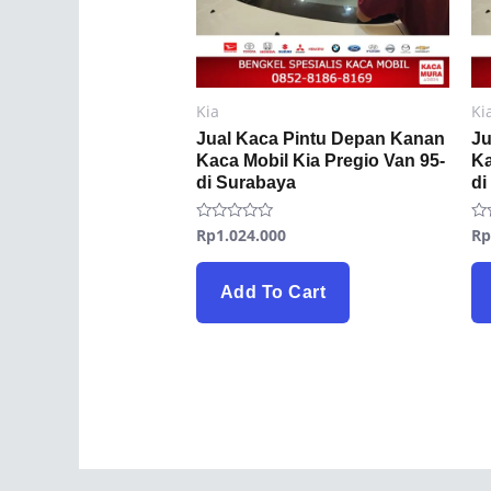
Kia
Ki
Jual Kaca Pintu Depan Kanan
Ju
Kaca Mobil Kia Pregio Van 95-
Ka
di Surabaya
di
Rp
1.024.000
R
Rated
Ra
0
0
out
ou
of
of
5
5
Add To Cart