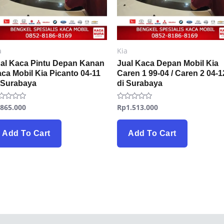
a
Kia
al Kaca Pintu Depan Kanan
Jual Kaca Depan Mobil Kia
ca Mobil Kia Picanto 04-11
Caren 1 99-04 / Caren 2 04-1
 Surabaya
di Surabaya
p
865.000
Rp
1.513.000
ted
Rated
0
t
out
of
5
Add To Cart
Add To Cart