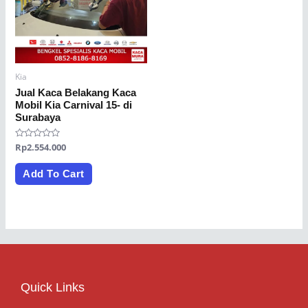
Kia
Jual Kaca Belakang Kaca
Mobil Kia Carnival 15- di
Surabaya
Rated
Rp
2.554.000
0
out
of
Add To Cart
5
Quick Links