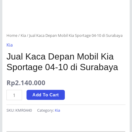
Home
/
Kia
/ Jual Kaca Depan Mobil Kia Sportage 04-10 di Surabaya
Kia
Jual Kaca Depan Mobil Kia
Sportage 04-10 di Surabaya
Rp
2.140.000
Jual
Add To Cart
Kaca
Depan
SKU:
KMR0440
Category:
Kia
Mobil
Kia