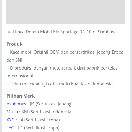
Sportage
Description
04-
10
Reviews (0)
di
Jual Kaca Depan Mobil Kia Sportage 04-10 di Surabaya
Surabaya
quantity
Produk
– Kaca mobil Orisinil OEM dan bersertifikasi Jepang Eropa
dan SNI
– Diproduksi dengan mutu terbaik dari pabrik berkelas
Internasional
– Telah melewati uji coba mutu kualitas di Indonesia
Pilihan Merk
Asahimas
: JIS (Sertifikasi Jepang)
Mulia
: SNI (Sertifikasi Indonesia)
XYG
: E4 (Sertifikasi Eropa)
FYG
: E1 (Sertifikasi Eropa)