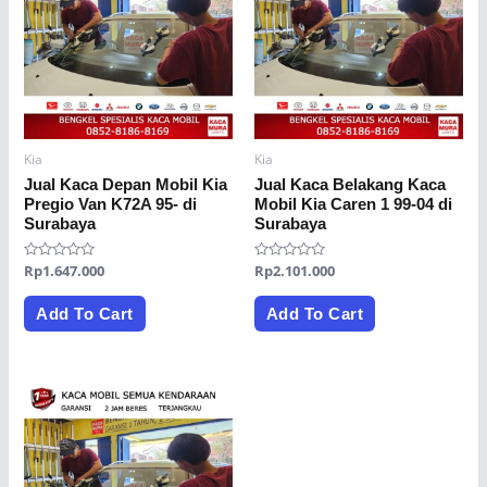
Kia
Kia
Jual Kaca Depan Mobil Kia
Jual Kaca Belakang Kaca
Pregio Van K72A 95- di
Mobil Kia Caren 1 99-04 di
Surabaya
Surabaya
Rated
Rp
1.647.000
Rated
Rp
2.101.000
0
0
out
out
of
of
Add To Cart
Add To Cart
5
5