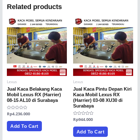
Related products
Lexus
Lexus
Jual Kaca Belakang Kaca
Jual Kaca Pintu Depan Kiri
Mobil Lexus RX (Harrier)
Kaca Mobil Lexus RX
08-15 AL10 di Surabaya
(Harrier) 03-08 XU30 di
Surabaya
Rated
Rp
4.236.000
0
Rated
Rp
944.000
out
0
of
Add To Cart
out
5
of
Add To Cart
5