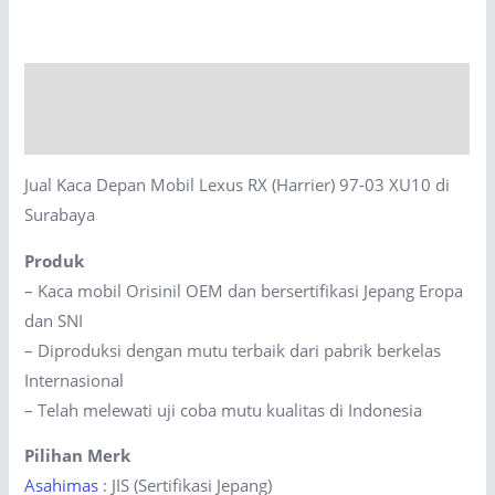
Mobil
Lexus
RX
Description
(Harrier)
97-
Reviews (0)
03
Jual Kaca Depan Mobil Lexus RX (Harrier) 97-03 XU10 di
XU10
Surabaya
di
Surabaya
Produk
quantity
– Kaca mobil Orisinil OEM dan bersertifikasi Jepang Eropa
dan SNI
– Diproduksi dengan mutu terbaik dari pabrik berkelas
Internasional
– Telah melewati uji coba mutu kualitas di Indonesia
Pilihan Merk
Asahimas
: JIS (Sertifikasi Jepang)