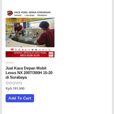
Lexus
Jual Kaca Depan Mobil
Lexus NX 200T/300H 15-20
di Surabaya
Rated
Rp
5.191.000
0
out
of
Add To Cart
5