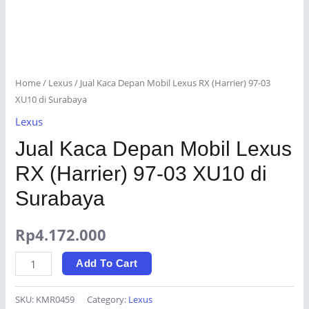
Home
/
Lexus
/ Jual Kaca Depan Mobil Lexus RX (Harrier) 97-03
XU10 di Surabaya
Lexus
Jual Kaca Depan Mobil Lexus
RX (Harrier) 97-03 XU10 di
Surabaya
Rp
4.172.000
Jual
Add To Cart
Kaca
Depan
SKU:
KMR0459
Category:
Lexus