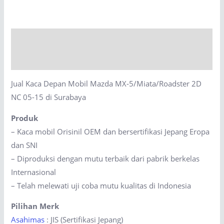
Mobil
Mazda
MX-
Description
5/Miata/Roadster
2D
Reviews (0)
NC
Jual Kaca Depan Mobil Mazda MX-5/Miata/Roadster 2D
05-
NC 05-15 di Surabaya
15
di
Produk
Surabaya
– Kaca mobil Orisinil OEM dan bersertifikasi Jepang Eropa
quantity
dan SNI
– Diproduksi dengan mutu terbaik dari pabrik berkelas
Internasional
– Telah melewati uji coba mutu kualitas di Indonesia
Pilihan Merk
Asahimas
: JIS (Sertifikasi Jepang)