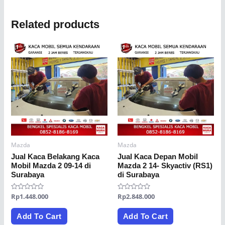
Related products
Mazda
Mazda
Jual Kaca Belakang Kaca
Jual Kaca Depan Mobil
Mobil Mazda 2 09-14 di
Mazda 2 14- Skyactiv (RS1)
Surabaya
di Surabaya
Rated
Rp
1.448.000
Rated
Rp
2.848.000
0
0
out
out
of
of
Add To Cart
Add To Cart
5
5