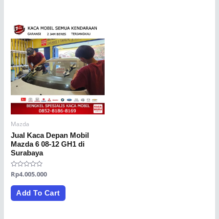
Mazda
Jual Kaca Depan Mobil
Mazda 6 08-12 GH1 di
Surabaya
Rated
Rp
4.005.000
0
out
of
Add To Cart
5