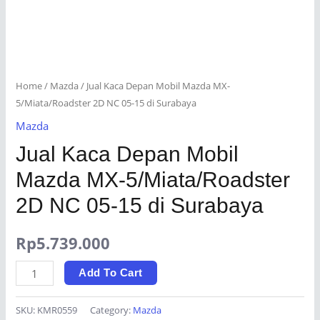
Home
/
Mazda
/ Jual Kaca Depan Mobil Mazda MX-
5/Miata/Roadster 2D NC 05-15 di Surabaya
Mazda
Jual Kaca Depan Mobil
Mazda MX-5/Miata/Roadster
2D NC 05-15 di Surabaya
Rp
5.739.000
Jual
Add To Cart
Kaca
Depan
SKU:
KMR0559
Category:
Mazda