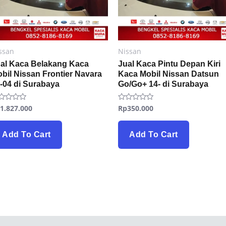
ssan
Nissan
al Kaca Belakang Kaca
Jual Kaca Pintu Depan Kiri
bil Nissan Frontier Navara
Kaca Mobil Nissan Datsun
-04 di Surabaya
Go/Go+ 14- di Surabaya
p
1.827.000
Rp
350.000
ted
Rated
0
t
out
of
5
Add To Cart
Add To Cart