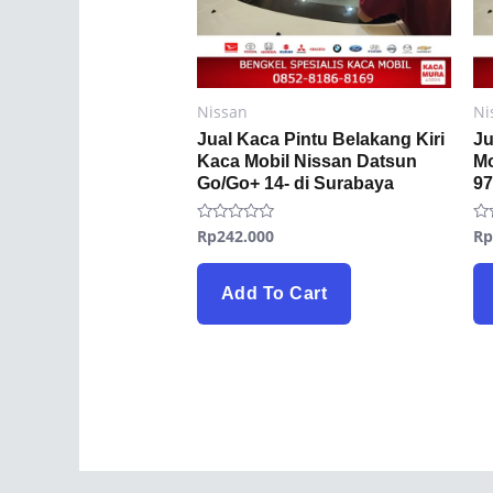
Nissan
Ni
Jual Kaca Pintu Belakang Kiri
Ju
Kaca Mobil Nissan Datsun
Mo
Go/Go+ 14- di Surabaya
97
Rp
242.000
R
Rated
Ra
0
0
out
ou
of
of
5
5
Add To Cart