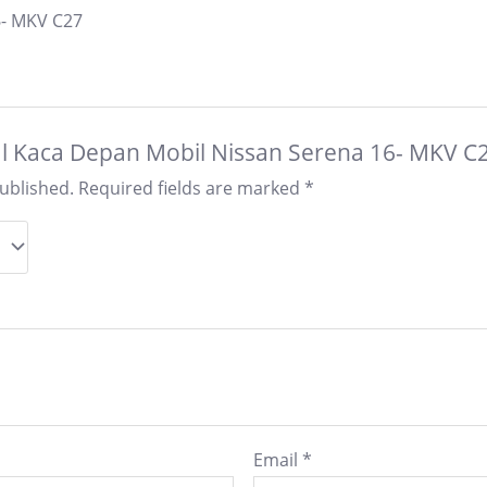
6- MKV C27
Jual Kaca Depan Mobil Nissan Serena 16- MKV C
published.
Required fields are marked
*
Email
*