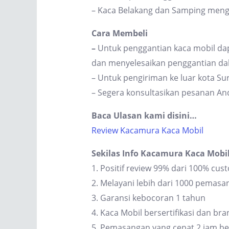
– Kaca Belakang dan Samping men
Cara Membeli
–
Untuk penggantian kaca mobil dap
dan menyelesaikan penggantian dal
– Untuk pengiriman ke luar kota S
– Segera konsultasikan pesanan An
Baca Ulasan kami disini…
Review Kacamura Kaca Mobil
Sekilas Info Kacamura Kaca Mobi
1. Positif review 99% dari 100% cus
2. Melayani lebih dari 1000 pemas
3. Garansi kebocoran 1 tahun
4. Kaca Mobil bersertifikasi dan br
5. Pemasangan yang cepat 2 jam be