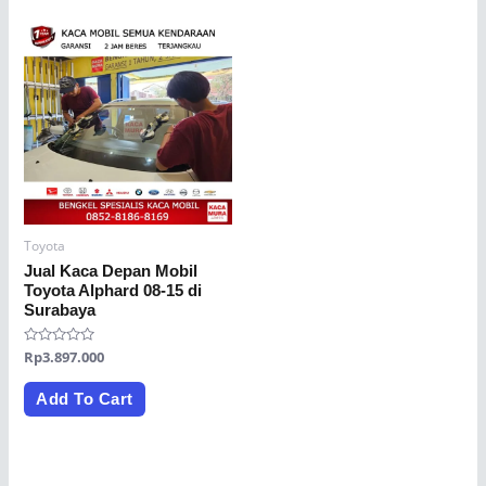
Toyota
Jual Kaca Depan Mobil
Toyota Alphard 08-15 di
Surabaya
Rated
Rp
3.897.000
0
out
of
Add To Cart
5