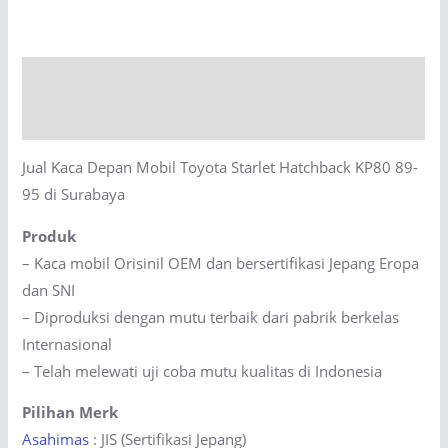
Mobil
Toyota
Starlet
Description
Hatchback
KP80
Reviews (0)
89-
Jual Kaca Depan Mobil Toyota Starlet Hatchback KP80 89-
95
95 di Surabaya
di
Surabaya
Produk
quantity
– Kaca mobil Orisinil OEM dan bersertifikasi Jepang Eropa
dan SNI
– Diproduksi dengan mutu terbaik dari pabrik berkelas
Internasional
– Telah melewati uji coba mutu kualitas di Indonesia
Pilihan Merk
Asahimas
: JIS (Sertifikasi Jepang)