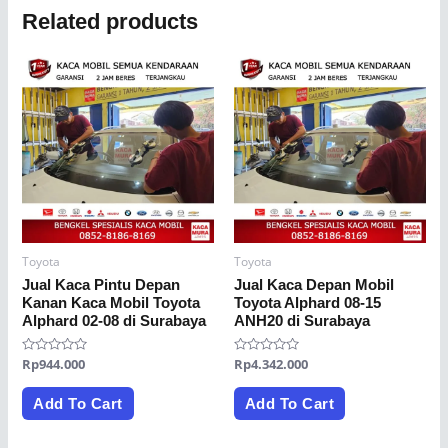
Related products
Toyota
Toyota
Jual Kaca Pintu Depan
Jual Kaca Depan Mobil
Kanan Kaca Mobil Toyota
Toyota Alphard 08-15
Alphard 02-08 di Surabaya
ANH20 di Surabaya
Rated
Rp
944.000
Rated
Rp
4.342.000
0
0
out
out
of
of
Add To Cart
Add To Cart
5
5