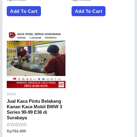
0
0
out
out
of
of
Add To Cart
Add To Cart
5
5
BMW
Jual Kaca Pintu Belakang
Kanan Kaca Mobil BMW 3
Series 90-99 E36 di
Surabaya
Rated
Rp
784.000
0