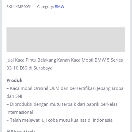
Pintu
SKU:
KMR0051
Category:
BMW
Belakang
Kanan
Kaca
Description
Mobil
BMW
Reviews (0)
5
Jual Kaca Pintu Belakang Kanan Kaca Mobil BMW 5 Series
Series
03-10 E60 di Surabaya
03-
10
Produk
E60
– Kaca mobil Orisinil OEM dan bersertifikasi Jepang Eropa
di
dan SNI
Surabaya
– Diproduksi dengan mutu terbaik dari pabrik berkelas
quantity
Internasional
– Telah melewati uji coba mutu kualitas di Indonesia