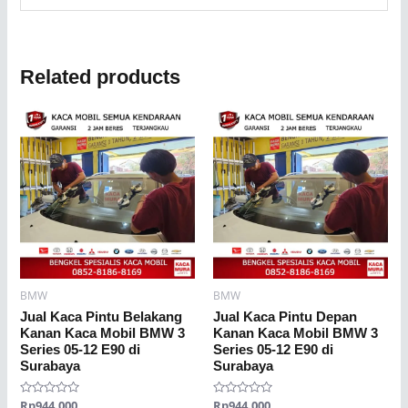
Related products
BMW
BMW
Jual Kaca Pintu Belakang
Jual Kaca Pintu Depan
Kanan Kaca Mobil BMW 3
Kanan Kaca Mobil BMW 3
Series 05-12 E90 di
Series 05-12 E90 di
Surabaya
Surabaya
Rated
Rp
944.000
Rated
Rp
944.000