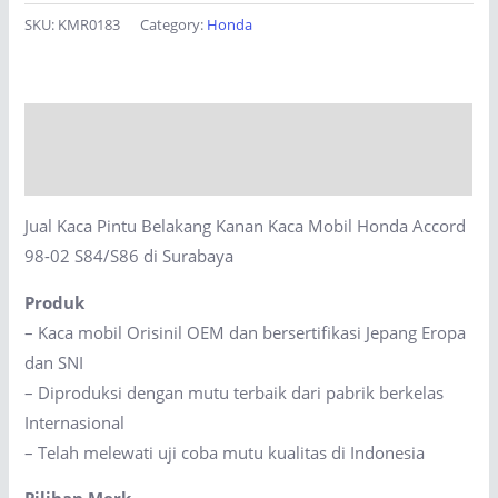
Pintu
SKU:
KMR0183
Category:
Honda
Belakang
Kanan
Kaca
Description
Mobil
Honda
Reviews (0)
Accord
Jual Kaca Pintu Belakang Kanan Kaca Mobil Honda Accord
98-
98-02 S84/S86 di Surabaya
02
S84/S86
Produk
di
– Kaca mobil Orisinil OEM dan bersertifikasi Jepang Eropa
Surabaya
dan SNI
quantity
– Diproduksi dengan mutu terbaik dari pabrik berkelas
Internasional
– Telah melewati uji coba mutu kualitas di Indonesia