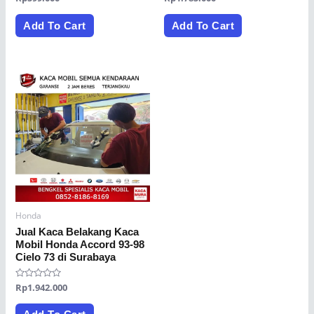
0
0
out
out
of
of
Add To Cart
Add To Cart
5
5
Honda
Jual Kaca Belakang Kaca
Mobil Honda Accord 93-98
Cielo 73 di Surabaya
Rated
Rp
1.942.000
0
out
of