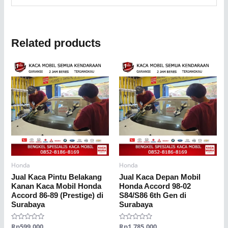
Related products
Honda
Honda
Jual Kaca Pintu Belakang
Jual Kaca Depan Mobil
Kanan Kaca Mobil Honda
Honda Accord 98-02
Accord 86-89 (Prestige) di
S84/S86 6th Gen di
Surabaya
Surabaya
Rated
Rp
599.000
Rated
Rp
1.785.000