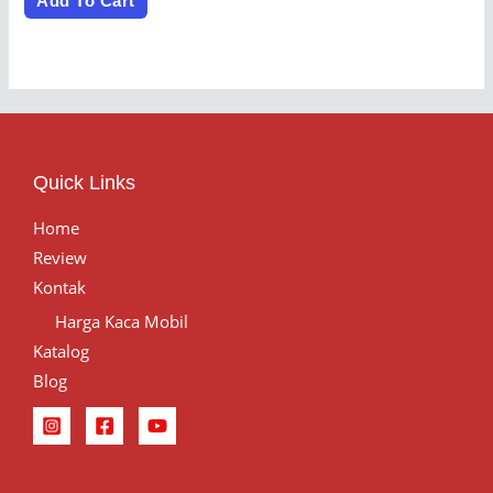
Add To Cart
5
Quick Links
Home
Review
Kontak
Harga Kaca Mobil
Katalog
Blog