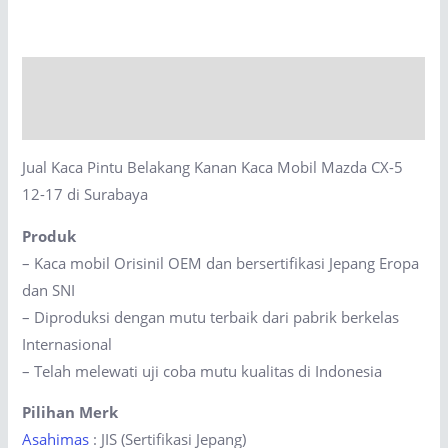
Belakang
Kanan
Kaca
Description
Mobil
Mazda
Reviews (0)
CX-
Jual Kaca Pintu Belakang Kanan Kaca Mobil Mazda CX-5
5
12-17 di Surabaya
12-
17
Produk
di
– Kaca mobil Orisinil OEM dan bersertifikasi Jepang Eropa
Surabaya
dan SNI
quantity
– Diproduksi dengan mutu terbaik dari pabrik berkelas
Internasional
– Telah melewati uji coba mutu kualitas di Indonesia
Pilihan Merk
Asahimas
: JIS (Sertifikasi Jepang)