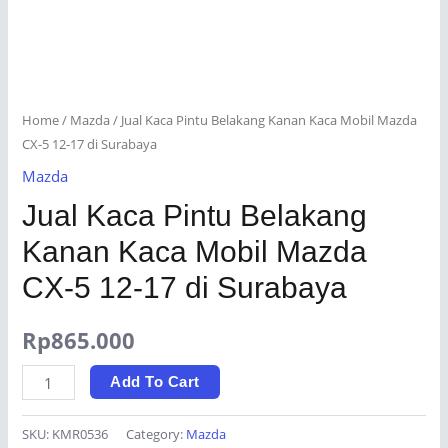
Home
/
Mazda
/ Jual Kaca Pintu Belakang Kanan Kaca Mobil Mazda
CX-5 12-17 di Surabaya
Mazda
Jual Kaca Pintu Belakang
Kanan Kaca Mobil Mazda
CX-5 12-17 di Surabaya
Rp
865.000
Jual
Add To Cart
Kaca
Pintu
SKU:
KMR0536
Category:
Mazda