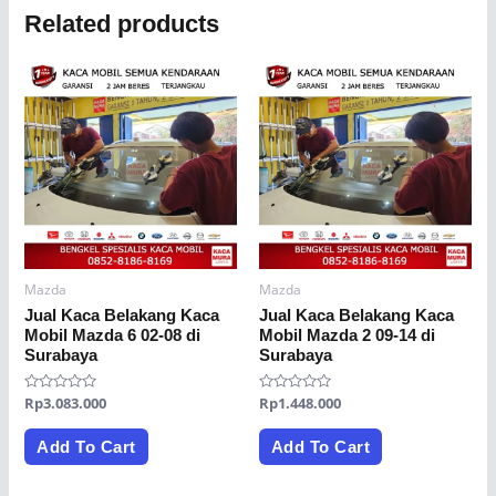
Related products
Mazda
Mazda
Jual Kaca Belakang Kaca
Jual Kaca Belakang Kaca
Mobil Mazda 6 02-08 di
Mobil Mazda 2 09-14 di
Surabaya
Surabaya
Rated
Rp
3.083.000
Rated
Rp
1.448.000
0
0
out
out
of
of
Add To Cart
Add To Cart
5
5