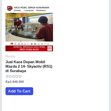
Mazda
Jual Kaca Depan Mobil
Mazda 2 14- Skyactiv (RS1)
di Surabaya
Rated
Rp
2.848.000
0
out
of
Add To Cart
5