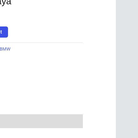
aya
t
BMW