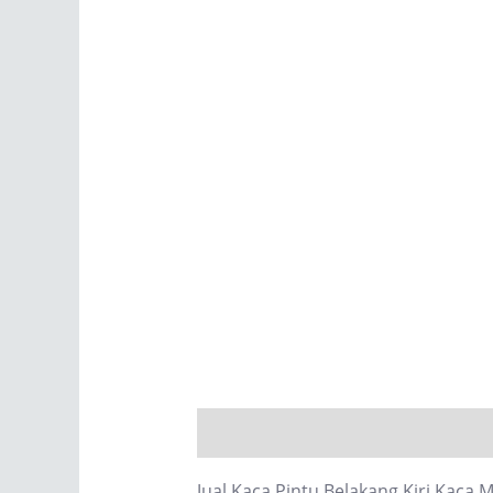
Description
Reviews (0)
Jual Kaca Pintu Belakang Kiri Kaca 