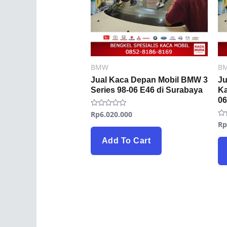
BMW
B
Jual Kaca Depan Mobil BMW 3
Ju
Series 98-06 E46 di Surabaya
Ka
06
Rp
6.020.000
Rated
0
R
Ra
out
0
of
ou
5
Add To Cart
of
5