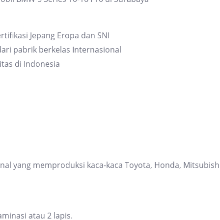
di
Surabaya
rtifikasi Jepang Eropa dan SNI
quantity
ari pabrik berkelas Internasional
itas di Indonesia
ional yang memproduksi kaca-kaca Toyota, Honda, Mitsubis
inasi atau 2 lapis.