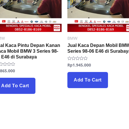
MW
BMW
al Kaca Pintu Depan Kanan
Jual Kaca Depan Mobil BMW
ca Mobil BMW 3 Series 98-
Series 98-06 E46 di Surabay
 E46 di Surabaya
Rp
1.945.000
Rated
0
p
865.000
ted
out
of
t
5
Add To Cart
Add To Cart