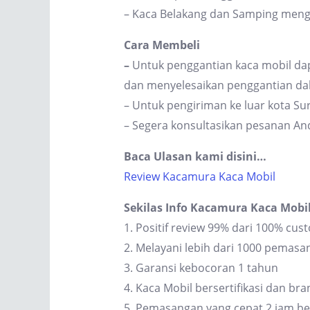
– Kaca Belakang dan Samping men
Cara Membeli
–
Untuk penggantian kaca mobil dap
dan menyelesaikan penggantian dal
– Untuk pengiriman ke luar kota S
– Segera konsultasikan pesanan An
Baca Ulasan kami disini…
Review Kacamura Kaca Mobil
Sekilas Info Kacamura Kaca Mobi
1. Positif review 99% dari 100% cus
2. Melayani lebih dari 1000 pemas
3. Garansi kebocoran 1 tahun
4. Kaca Mobil bersertifikasi dan br
5. Pemasangan yang cepat 2 jam be