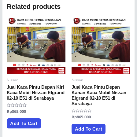
Related products
Nissan
Nissan
Jual Kaca Pintu Depan Kiri
Jual Kaca Pintu Depan
Kaca Mobil Nissan Elgrand
Kanan Kaca Mobil Nissan
02-10 E51 di Surabaya
Elgrand 02-10 E51 di
Surabaya
Rated
Rp
865.000
0
Rated
Rp
865.000
out
0
of
Add To Cart
out
5
of
Add To Cart
5