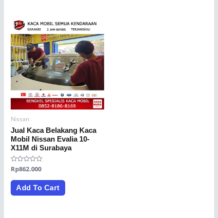
Nissan
Jual Kaca Belakang Kaca
Mobil Nissan Evalia 10-
X11M di Surabaya
Rated
Rp
862.000
0
out
of
Add To Cart
5