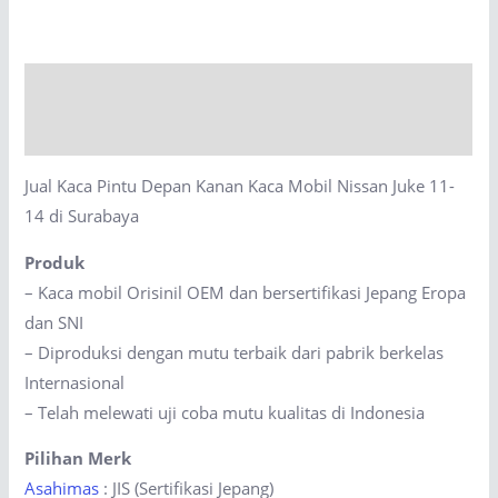
Depan
Kanan
Kaca
Description
Mobil
Nissan
Reviews (0)
Juke
Jual Kaca Pintu Depan Kanan Kaca Mobil Nissan Juke 11-
11-
14 di Surabaya
14
di
Produk
Surabaya
– Kaca mobil Orisinil OEM dan bersertifikasi Jepang Eropa
quantity
dan SNI
– Diproduksi dengan mutu terbaik dari pabrik berkelas
Internasional
– Telah melewati uji coba mutu kualitas di Indonesia
Pilihan Merk
Asahimas
: JIS (Sertifikasi Jepang)