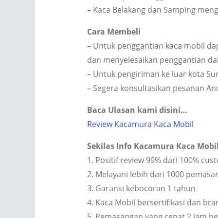
– Kaca Belakang dan Samping men
Cara Membeli
–
Untuk penggantian kaca mobil dap
dan menyelesaikan penggantian dal
– Untuk pengiriman ke luar kota S
– Segera konsultasikan pesanan An
Baca Ulasan kami disini…
Review Kacamura Kaca Mobil
Sekilas Info Kacamura Kaca Mobi
1. Positif review 99% dari 100% cus
2. Melayani lebih dari 1000 pemas
3. Garansi kebocoran 1 tahun
4. Kaca Mobil bersertifikasi dan br
5. Pemasangan yang cepat 2 jam be