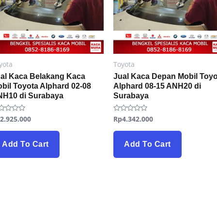
yota
Toyota
al Kaca Belakang Kaca
Jual Kaca Depan Mobil Toyo
bil Toyota Alphard 02-08
Alphard 08-15 ANH20 di
H10 di Surabaya
Surabaya
p
2.925.000
Rp
4.342.000
ted
Rated
0
t
out
of
5
Add To Cart
Add To Cart