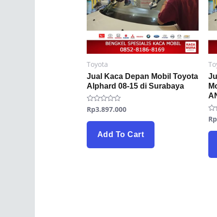
Toyota
To
Jual Kaca Depan Mobil Toyota
Ju
Alphard 08-15 di Surabaya
Mo
AN
Rp
3.897.000
Rated
0
R
Ra
out
0
of
ou
5
Add To Cart
of
5