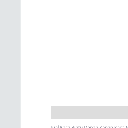
Description
Reviews (0)
Jual Kaca Pintu Depan Kanan Kaca M