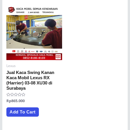
Lexus
Jual Kaca Swing Kanan
Kaca Mobil Lexus RX
(Harrier) 03-08 XU30 di
Surabaya
Rated
Rp
865.000
0
out
of
Add To Cart
5