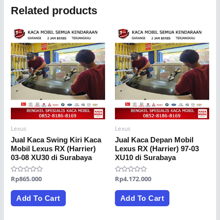
Related products
Lexus
Lexus
Jual Kaca Swing Kiri Kaca
Jual Kaca Depan Mobil
Mobil Lexus RX (Harrier)
Lexus RX (Harrier) 97-03
03-08 XU30 di Surabaya
XU10 di Surabaya
Rated
Rp
865.000
Rated
Rp
4.172.000
0
0
out
out
of
of
Add To Cart
Add To Cart
5
5