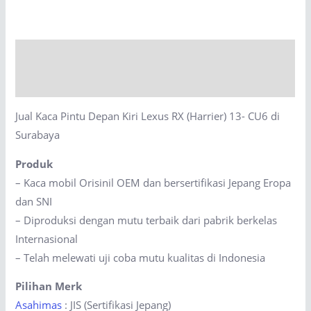
Depan
Kiri
Lexus
Description
RX
(Harrier)
Reviews (0)
13-
Jual Kaca Pintu Depan Kiri Lexus RX (Harrier) 13- CU6 di
CU6
Surabaya
di
Surabaya
Produk
quantity
– Kaca mobil Orisinil OEM dan bersertifikasi Jepang Eropa
dan SNI
– Diproduksi dengan mutu terbaik dari pabrik berkelas
Internasional
– Telah melewati uji coba mutu kualitas di Indonesia
Pilihan Merk
Asahimas
: JIS (Sertifikasi Jepang)