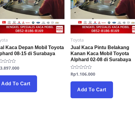
yota
Toyota
al Kaca Depan Mobil Toyota
Jual Kaca Pintu Belakang
phard 08-15 di Surabaya
Kanan Kaca Mobil Toyota
Alphard 02-08 di Surabaya
p
3.897.000
ted
Rp
1.106.000
Rated
t
0
out
Add To Cart
of
5
Add To Cart