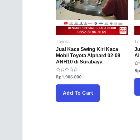
Toyota
To
Jual Kaca Swing Kiri Kaca
Ju
Mobil Toyota Alphard 02-08
Al
ANH10 di Surabaya
R
Ra
0
Rp
1.906.000
Rated
ou
0
of
out
5
of
5
Add To Cart