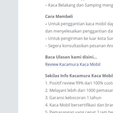
– Kaca Belakang dan Samping men
Cara Membeli
–
Untuk penggantian kaca mobil dap
dan menyelesaikan penggantian dal
– Untuk pengiriman ke luar kota S
– Segera konsultasikan pesanan An
Baca Ulasan kami disini…
Review Kacamura Kaca Mobil
Sekilas Info Kacamura Kaca Mobi
1. Positif review 99% dari 100% cus
2. Melayani lebih dari 1000 pemas
3. Garansi kebocoran 1 tahun
4. Kaca Mobil bersertifikasi dan br
5. Pemasangan yang cepat 2 jam be