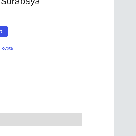
i Surabaya
t
Toyota