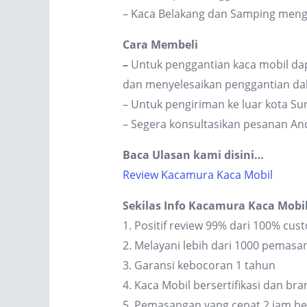
– Kaca Belakang dan Samping men
Cara Membeli
–
Untuk penggantian kaca mobil dap
dan menyelesaikan penggantian dal
– Untuk pengiriman ke luar kota S
– Segera konsultasikan pesanan An
Baca Ulasan kami disini…
Review Kacamura Kaca Mobil
Sekilas Info Kacamura Kaca Mobi
1. Positif review 99% dari 100% cus
2. Melayani lebih dari 1000 pemas
3. Garansi kebocoran 1 tahun
4. Kaca Mobil bersertifikasi dan br
5. Pemasangan yang cepat 2 jam be