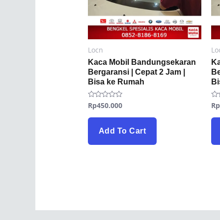
Locn
Lo
Kaca Mobil Bandungsekaran
Ka
Bergaransi | Cepat 2 Jam |
Be
Bisa ke Rumah
B
Rp
450.000
R
Rated
Ra
0
0
out
ou
of
of
5
5
Add To Cart