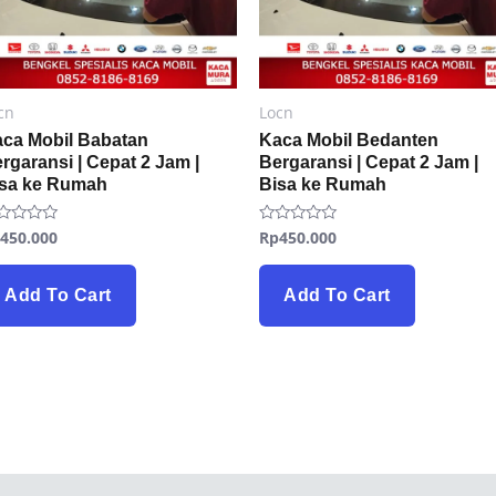
cn
Locn
ca Mobil Babatan
Kaca Mobil Bedanten
rgaransi | Cepat 2 Jam |
Bergaransi | Cepat 2 Jam |
isa ke Rumah
Bisa ke Rumah
p
450.000
Rp
450.000
ted
Rated
0
t
out
of
5
Add To Cart
Add To Cart