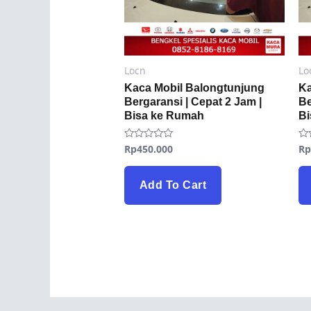
Locn
Lo
Kaca Mobil Balongtunjung
Ka
Bergaransi | Cepat 2 Jam |
Be
Bisa ke Rumah
B
Rp
450.000
R
Rated
Ra
0
0
out
ou
of
of
5
5
Add To Cart