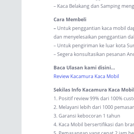
– Kaca Belakang dan Samping men
Cara Membeli
–
Untuk penggantian kaca mobil dap
dan menyelesaikan penggantian dal
– Untuk pengiriman ke luar kota S
– Segera konsultasikan pesanan An
Baca Ulasan kami disini…
Review Kacamura Kaca Mobil
Sekilas Info Kacamura Kaca Mobi
1. Positif review 99% dari 100% cus
2. Melayani lebih dari 1000 pemas
3. Garansi kebocoran 1 tahun
4. Kaca Mobil bersertifikasi dan br
5. Pemasangan yang cepat 2 jam be