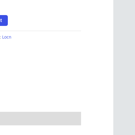
t
y:
Locn