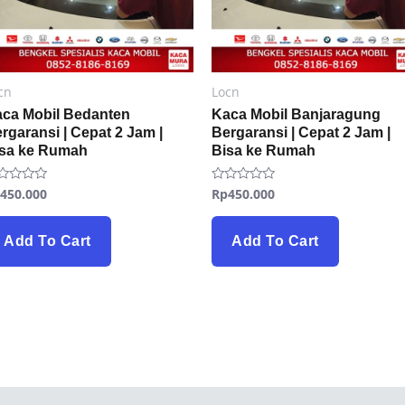
cn
Locn
ca Mobil Bedanten
Kaca Mobil Banjaragung
rgaransi | Cepat 2 Jam |
Bergaransi | Cepat 2 Jam |
isa ke Rumah
Bisa ke Rumah
p
450.000
Rp
450.000
ted
Rated
0
t
out
of
5
Add To Cart
Add To Cart