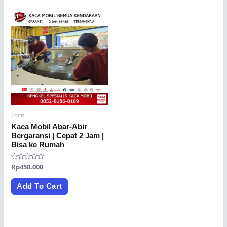
Locn
Kaca Mobil Abar‐Abir
Bergaransi | Cepat 2 Jam |
Bisa ke Rumah
Rated
Rp
450.000
0
out
of
Add To Cart
5