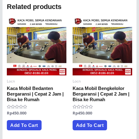
Related products
Locn
Locn
Kaca Mobil Bedanten
Kaca Mobil Bengkelolor
Bergaransi | Cepat 2 Jam |
Bergaransi | Cepat 2 Jam |
Bisa ke Rumah
Bisa ke Rumah
Rated
Rp
450.000
Rated
Rp
450.000
0
0
out
out
of
of
Add To Cart
Add To Cart
5
5