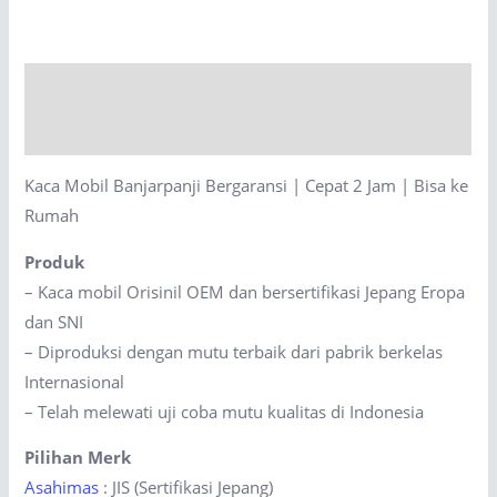
Bergaransi
|
Cepat
Description
2
Jam
Reviews (0)
|
Kaca Mobil Banjarpanji Bergaransi | Cepat 2 Jam | Bisa ke
Bisa
Rumah
ke
Rumah
Produk
quantity
– Kaca mobil Orisinil OEM dan bersertifikasi Jepang Eropa
dan SNI
– Diproduksi dengan mutu terbaik dari pabrik berkelas
Internasional
– Telah melewati uji coba mutu kualitas di Indonesia
Pilihan Merk
Asahimas
: JIS (Sertifikasi Jepang)