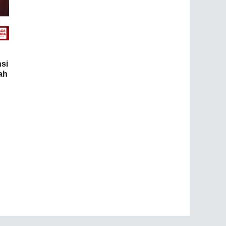
si
ah