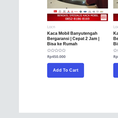
Locn
Lo
Kaca Mobil Banyutengah
Ka
Bergaransi | Cepat 2 Jam |
Be
Bisa ke Rumah
B
Rp
450.000
R
Rated
Ra
0
0
out
ou
of
of
5
5
Add To Cart