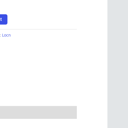
t
y:
Locn