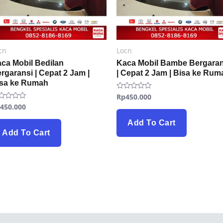
cn
Locn
ca Mobil Bedilan
Kaca Mobil Bambe Bergaran
rgaransi | Cepat 2 Jam |
| Cepat 2 Jam | Bisa ke Rum
isa ke Rumah
Rp
450.000
Rated
0
p
450.000
ted
out
of
t
5
Add To Cart
Add To Cart