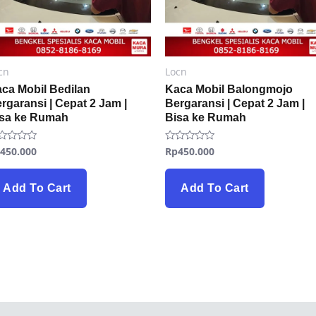
cn
Locn
ca Mobil Bedilan
Kaca Mobil Balongmojo
rgaransi | Cepat 2 Jam |
Bergaransi | Cepat 2 Jam |
isa ke Rumah
Bisa ke Rumah
p
450.000
Rp
450.000
ted
Rated
0
t
out
of
5
Add To Cart
Add To Cart