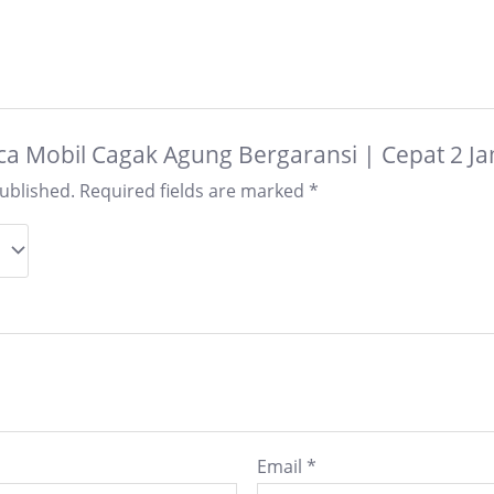
Kaca Mobil Cagak Agung Bergaransi | Cepat 2 J
published.
Required fields are marked
*
Email
*