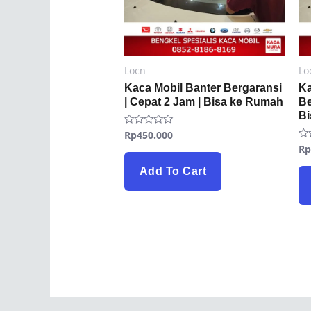
Locn
Lo
Kaca Mobil Banter Bergaransi
Ka
| Cepat 2 Jam | Bisa ke Rumah
Be
B
Rp
450.000
Rated
0
R
Ra
out
0
of
ou
5
Add To Cart
of
5