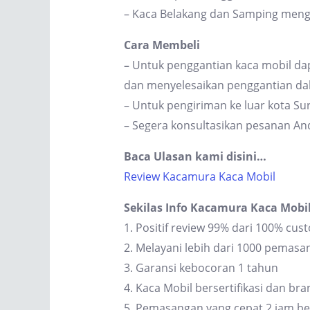
– Kaca Belakang dan Samping men
Cara Membeli
–
Untuk penggantian kaca mobil dap
dan menyelesaikan penggantian dal
– Untuk pengiriman ke luar kota S
– Segera konsultasikan pesanan An
Baca Ulasan kami disini…
Review Kacamura Kaca Mobil
Sekilas Info Kacamura Kaca Mobi
1. Positif review 99% dari 100% cus
2. Melayani lebih dari 1000 pemas
3. Garansi kebocoran 1 tahun
4. Kaca Mobil bersertifikasi dan br
5. Pemasangan yang cepat 2 jam be