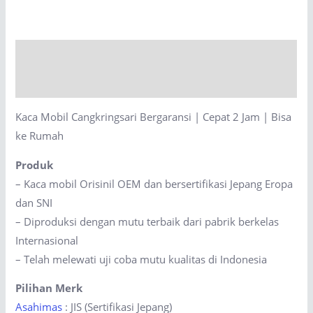
Bergaransi
|
Cepat
Description
2
Jam
Reviews (0)
|
Kaca Mobil Cangkringsari Bergaransi | Cepat 2 Jam | Bisa
Bisa
ke Rumah
ke
Rumah
Produk
quantity
– Kaca mobil Orisinil OEM dan bersertifikasi Jepang Eropa
dan SNI
– Diproduksi dengan mutu terbaik dari pabrik berkelas
Internasional
– Telah melewati uji coba mutu kualitas di Indonesia
Pilihan Merk
Asahimas
: JIS (Sertifikasi Jepang)