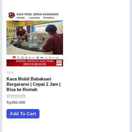
Locn
Kaca Mobil Babaksari
Bergaransi | Cepat 2 Jam |
Bisa ke Rumah
Rated
Rp
450.000
0
out
of
Add To Cart
5