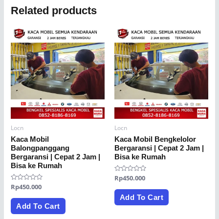
Related products
Locn
Locn
Kaca Mobil
Kaca Mobil Bengkelolor
Balongpanggang
Bergaransi | Cepat 2 Jam |
Bergaransi | Cepat 2 Jam |
Bisa ke Rumah
Bisa ke Rumah
Rated
Rp
450.000
0
Rated
Rp
450.000
out
0
of
Add To Cart
out
5
of
Add To Cart
5