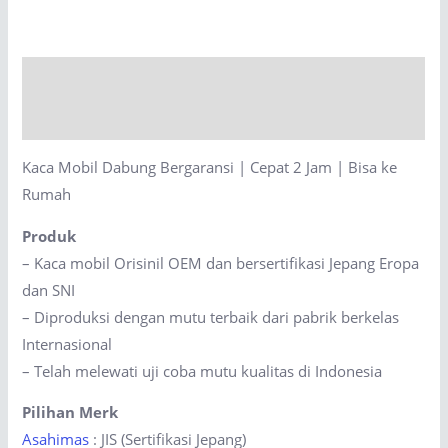
Bergaransi
|
Cepat
Description
2
Jam
Reviews (0)
|
Kaca Mobil Dabung Bergaransi | Cepat 2 Jam | Bisa ke
Bisa
Rumah
ke
Rumah
Produk
quantity
– Kaca mobil Orisinil OEM dan bersertifikasi Jepang Eropa
dan SNI
– Diproduksi dengan mutu terbaik dari pabrik berkelas
Internasional
– Telah melewati uji coba mutu kualitas di Indonesia
Pilihan Merk
Asahimas
: JIS (Sertifikasi Jepang)