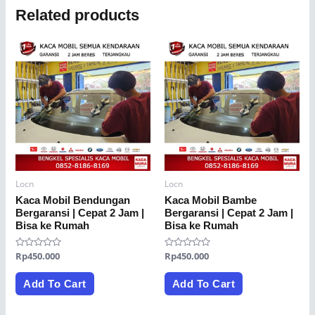
Related products
Locn
Locn
Kaca Mobil Bendungan
Kaca Mobil Bambe
Bergaransi | Cepat 2 Jam |
Bergaransi | Cepat 2 Jam |
Bisa ke Rumah
Bisa ke Rumah
Rated
Rp
450.000
Rated
Rp
450.000
0
0
out
out
of
of
Add To Cart
Add To Cart
5
5