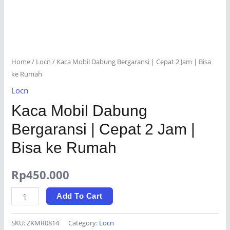
Home
/
Locn
/ Kaca Mobil Dabung Bergaransi | Cepat 2 Jam | Bisa
ke Rumah
Locn
Kaca Mobil Dabung
Bergaransi | Cepat 2 Jam |
Bisa ke Rumah
Rp
450.000
Kaca
Add To Cart
Mobil
Dabung
SKU:
ZKMR0814
Category:
Locn