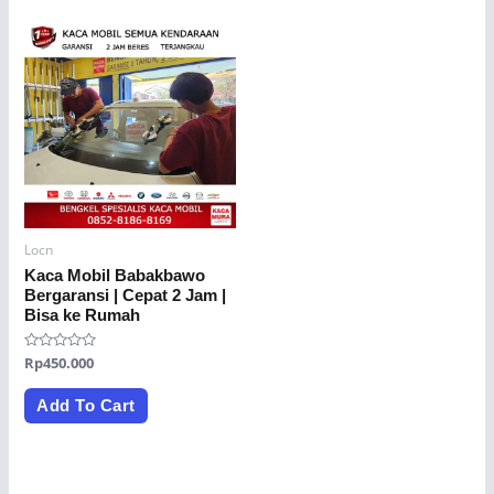
Locn
Kaca Mobil Babakbawo
Bergaransi | Cepat 2 Jam |
Bisa ke Rumah
Rated
Rp
450.000
0
out
of
Add To Cart
5