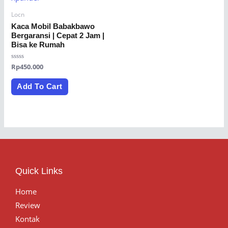
Locn
Kaca Mobil Babakbawo
Bergaransi | Cepat 2 Jam |
Bisa ke Rumah
Rated
Rp
450.000
0
out
of
Add To Cart
5
Quick Links
Home
Review
Kontak