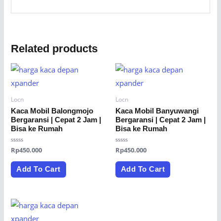
Related products
Locn
Locn
Kaca Mobil Balongmojo
Kaca Mobil Banyuwangi
Bergaransi | Cepat 2 Jam |
Bergaransi | Cepat 2 Jam |
Bisa ke Rumah
Bisa ke Rumah
Rated
Rp
450.000
Rated
Rp
450.000
0
0
out
out
of
of
Add To Cart
Add To Cart
5
5