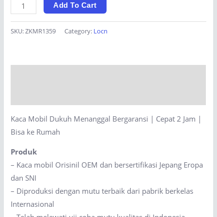
Kaca
Add To Cart
Mobil
Dukuh
SKU:
ZKMR1359
Category:
Locn
Menanggal
Bergaransi
|
Description
Cepat
2
Reviews (0)
Jam
Kaca Mobil Dukuh Menanggal Bergaransi | Cepat 2 Jam |
|
Bisa ke Rumah
Bisa
ke
Produk
Rumah
– Kaca mobil Orisinil OEM dan bersertifikasi Jepang Eropa
quantity
dan SNI
– Diproduksi dengan mutu terbaik dari pabrik berkelas
Internasional