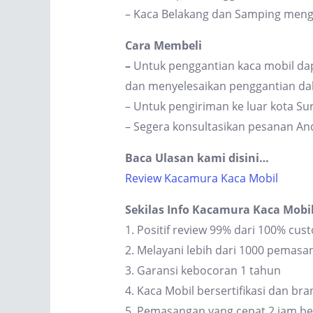
– Kaca Belakang dan Samping men
Cara Membeli
–
Untuk penggantian kaca mobil dap
dan menyelesaikan penggantian dal
– Untuk pengiriman ke luar kota S
– Segera konsultasikan pesanan An
Baca Ulasan kami disini…
Review Kacamura Kaca Mobil
Sekilas Info Kacamura Kaca Mobi
1. Positif review 99% dari 100% cus
2. Melayani lebih dari 1000 pemas
3. Garansi kebocoran 1 tahun
4. Kaca Mobil bersertifikasi dan br
5. Pemasangan yang cepat 2 jam be