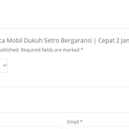
Kaca Mobil Dukuh Setro Bergaransi | Cepat 2 J
published.
Required fields are marked
*
Email
*