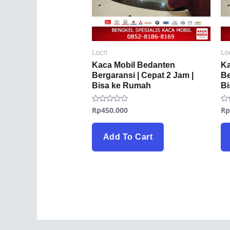
Locn
Lo
Kaca Mobil Bedanten
Ka
Bergaransi | Cepat 2 Jam |
Be
Bisa ke Rumah
B
Rp
450.000
R
Rated
Ra
0
0
out
ou
of
of
5
5
Add To Cart