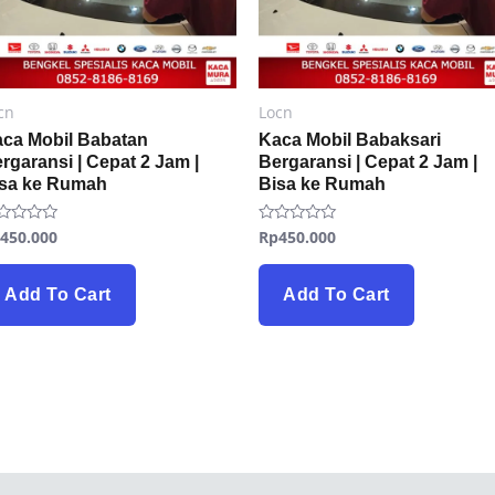
cn
Locn
ca Mobil Babatan
Kaca Mobil Babaksari
rgaransi | Cepat 2 Jam |
Bergaransi | Cepat 2 Jam |
isa ke Rumah
Bisa ke Rumah
p
450.000
Rp
450.000
ted
Rated
0
t
out
of
5
Add To Cart
Add To Cart