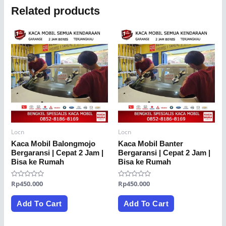
Related products
Locn
Locn
Kaca Mobil Balongmojo
Kaca Mobil Banter
Bergaransi | Cepat 2 Jam |
Bergaransi | Cepat 2 Jam |
Bisa ke Rumah
Bisa ke Rumah
Rated
Rp
450.000
Rated
Rp
450.000
0
0
out
out
of
of
Add To Cart
Add To Cart
5
5