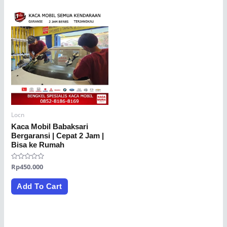
Locn
Kaca Mobil Babaksari
Bergaransi | Cepat 2 Jam |
Bisa ke Rumah
Rated
Rp
450.000
0
out
of
Add To Cart
5