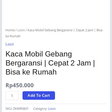
Home
/
Locn
/ Kaca Mobil Gebang Bergaransi | Cepat 2 Jam | Bisa
ke Rumah
Locn
Kaca Mobil Gebang
Bergaransi | Cepat 2 Jam |
Bisa ke Rumah
Rp
450.000
Kaca
Add To Cart
Mobil
Gebang
SKU:
ZKMR0831
Category:
Locn