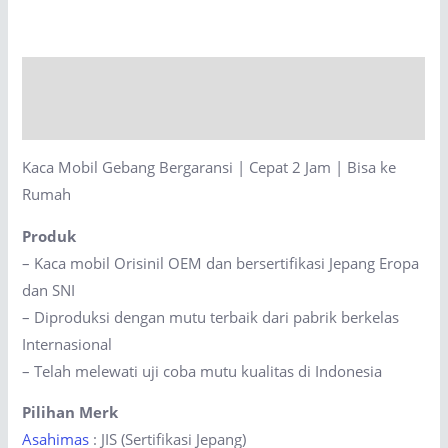
Bergaransi
|
Cepat
Description
2
Jam
Reviews (0)
|
Kaca Mobil Gebang Bergaransi | Cepat 2 Jam | Bisa ke
Bisa
Rumah
ke
Rumah
Produk
quantity
– Kaca mobil Orisinil OEM dan bersertifikasi Jepang Eropa
dan SNI
– Diproduksi dengan mutu terbaik dari pabrik berkelas
Internasional
– Telah melewati uji coba mutu kualitas di Indonesia
Pilihan Merk
Asahimas
: JIS (Sertifikasi Jepang)