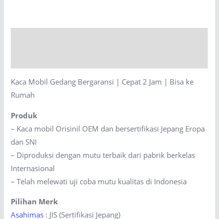
Bergaransi
|
Cepat
Description
2
Jam
Reviews (0)
|
Kaca Mobil Gedang Bergaransi | Cepat 2 Jam | Bisa ke
Bisa
Rumah
ke
Rumah
Produk
quantity
– Kaca mobil Orisinil OEM dan bersertifikasi Jepang Eropa
dan SNI
– Diproduksi dengan mutu terbaik dari pabrik berkelas
Internasional
– Telah melewati uji coba mutu kualitas di Indonesia
Pilihan Merk
Asahimas
: JIS (Sertifikasi Jepang)