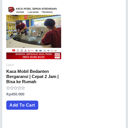
Locn
Kaca Mobil Bedanten
Bergaransi | Cepat 2 Jam |
Bisa ke Rumah
Rated
Rp
450.000
0
out
of
Add To Cart
5