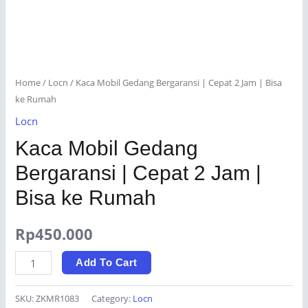
Home
/
Locn
/ Kaca Mobil Gedang Bergaransi | Cepat 2 Jam | Bisa
ke Rumah
Locn
Kaca Mobil Gedang
Bergaransi | Cepat 2 Jam |
Bisa ke Rumah
Rp
450.000
Kaca
Add To Cart
Mobil
Gedang
SKU:
ZKMR1083
Category:
Locn