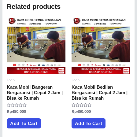
Related products
Locn
Locn
Kaca Mobil Bangeran
Kaca Mobil Bedilan
Bergaransi | Cepat 2 Jam |
Bergaransi | Cepat 2 Jam |
Bisa ke Rumah
Bisa ke Rumah
Rated
Rp
450.000
Rated
Rp
450.000
0
0
out
out
of
of
Add To Cart
Add To Cart
5
5