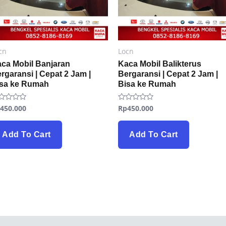
cn
Locn
ca Mobil Banjaran
Kaca Mobil Balikterus
rgaransi | Cepat 2 Jam |
Bergaransi | Cepat 2 Jam |
isa ke Rumah
Bisa ke Rumah
p
450.000
Rp
450.000
ted
Rated
0
t
out
of
5
Add To Cart
Add To Cart