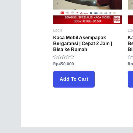
Locn
Lo
Kaca Mobil Asempapak
Ka
Bergaransi | Cepat 2 Jam |
Be
Bisa ke Rumah
B
Rp
450.000
R
Rated
Ra
0
0
out
ou
of
of
5
5
Add To Cart