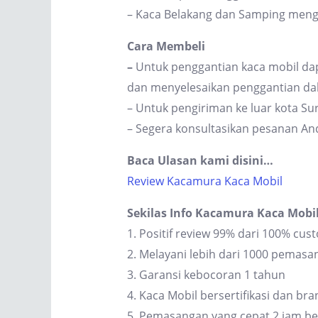
– Kaca Belakang dan Samping men
Cara Membeli
–
Untuk penggantian kaca mobil dap
dan menyelesaikan penggantian dal
– Untuk pengiriman ke luar kota S
– Segera konsultasikan pesanan An
Baca Ulasan kami disini…
Review Kacamura Kaca Mobil
Sekilas Info Kacamura Kaca Mobi
1. Positif review 99% dari 100% cus
2. Melayani lebih dari 1000 pemas
3. Garansi kebocoran 1 tahun
4. Kaca Mobil bersertifikasi dan br
5. Pemasangan yang cepat 2 jam be