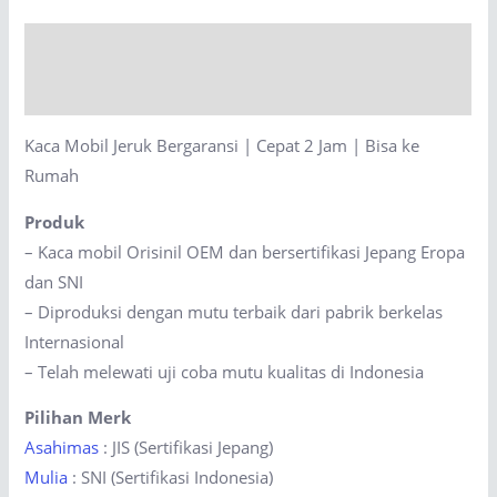
|
Cepat
Description
2
Jam
Reviews (0)
|
Kaca Mobil Jeruk Bergaransi | Cepat 2 Jam | Bisa ke
Bisa
Rumah
ke
Rumah
Produk
quantity
– Kaca mobil Orisinil OEM dan bersertifikasi Jepang Eropa
dan SNI
– Diproduksi dengan mutu terbaik dari pabrik berkelas
Internasional
– Telah melewati uji coba mutu kualitas di Indonesia
Pilihan Merk
Asahimas
: JIS (Sertifikasi Jepang)
Mulia
: SNI (Sertifikasi Indonesia)