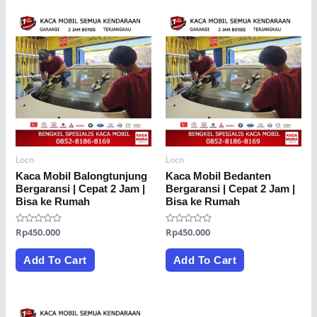
Locn
Locn
Kaca Mobil Balongtunjung
Kaca Mobil Bedanten
Bergaransi | Cepat 2 Jam |
Bergaransi | Cepat 2 Jam |
Bisa ke Rumah
Bisa ke Rumah
Rated
Rp
450.000
Rated
Rp
450.000
0
0
out
out
of
of
Add To Cart
Add To Cart
5
5