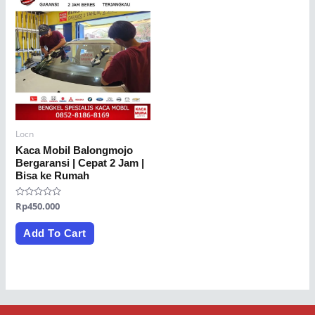
Locn
Kaca Mobil Balongmojo
Bergaransi | Cepat 2 Jam |
Bisa ke Rumah
Rated
Rp
450.000
0
out
of
Add To Cart
5