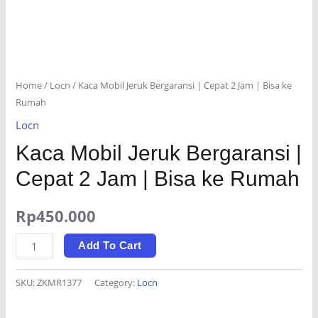
Home
/
Locn
/ Kaca Mobil Jeruk Bergaransi | Cepat 2 Jam | Bisa ke
Rumah
Locn
Kaca Mobil Jeruk Bergaransi |
Cepat 2 Jam | Bisa ke Rumah
Rp
450.000
Kaca
Add To Cart
Mobil
Jeruk
SKU:
ZKMR1377
Category:
Locn
Bergaransi