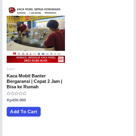
Locn
Kaca Mobil Banter
Bergaransi | Cepat 2 Jam |
Bisa ke Rumah
Rated
Rp
450.000
0
out
of
Add To Cart
5