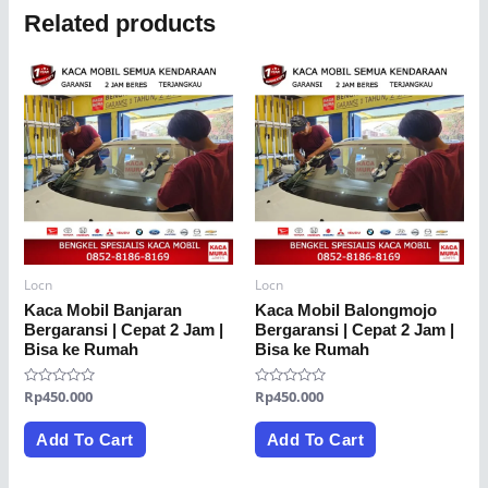
Related products
Locn
Locn
Kaca Mobil Banjaran
Kaca Mobil Balongmojo
Bergaransi | Cepat 2 Jam |
Bergaransi | Cepat 2 Jam |
Bisa ke Rumah
Bisa ke Rumah
Rated
Rp
450.000
Rated
Rp
450.000
0
0
out
out
of
of
Add To Cart
Add To Cart
5
5