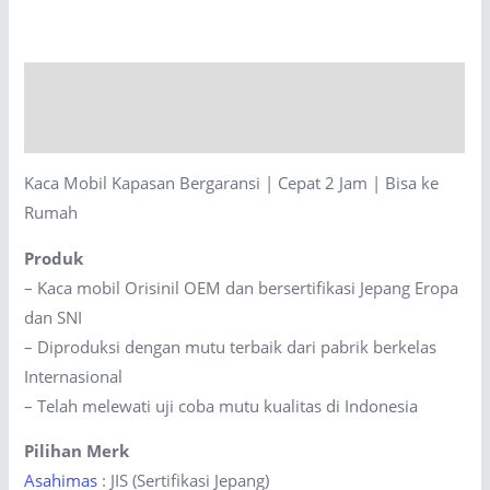
Bergaransi
|
Cepat
Description
2
Jam
Reviews (0)
|
Kaca Mobil Kapasan Bergaransi | Cepat 2 Jam | Bisa ke
Bisa
Rumah
ke
Rumah
Produk
quantity
– Kaca mobil Orisinil OEM dan bersertifikasi Jepang Eropa
dan SNI
– Diproduksi dengan mutu terbaik dari pabrik berkelas
Internasional
– Telah melewati uji coba mutu kualitas di Indonesia
Pilihan Merk
Asahimas
: JIS (Sertifikasi Jepang)