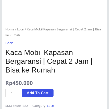
Home
/
Locn
/ Kaca Mobil Kapasan Bergaransi | Cepat 2 Jam | Bisa
ke Rumah
Locn
Kaca Mobil Kapasan
Bergaransi | Cepat 2 Jam |
Bisa ke Rumah
Rp
450.000
Kaca
Add To Cart
Mobil
Kapasan
SKU:
ZKMR1382
Category:
Locn