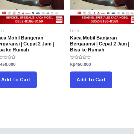
cn
Locn
ca Mobil Bangeran
Kaca Mobil Banjaran
rgaransi | Cepat 2 Jam |
Bergaransi | Cepat 2 Jam |
isa ke Rumah
Bisa ke Rumah
p
450.000
Rp
450.000
ted
Rated
0
t
out
of
5
Add To Cart
Add To Cart