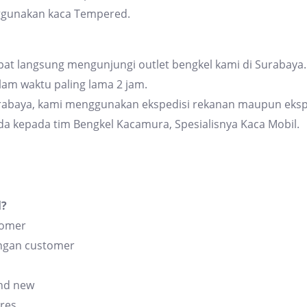
ggunakan kaca Tempered.
at langsung mengunjungi outlet bengkel kami di Surabaya. 
am waktu paling lama 2 jam.
urabaya, kami menggunakan ekspedisi rekanan maupun eksp
da kepada tim Bengkel Kacamura, Spesialisnya Kaca Mobil.
l?
tomer
angan customer
and new
res