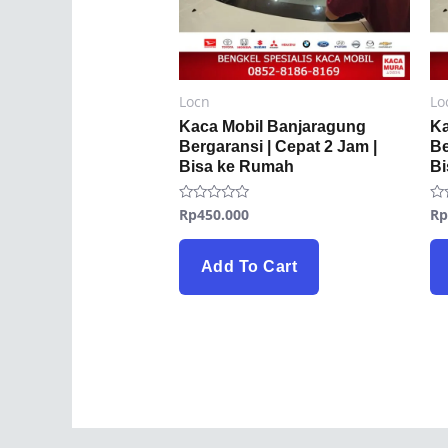
Locn
Lo
Kaca Mobil Banjaragung
Ka
Bergaransi | Cepat 2 Jam |
Be
Bisa ke Rumah
B
Rp
450.000
R
Rated
Ra
0
0
out
ou
of
of
5
5
Add To Cart