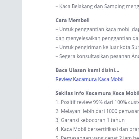
– Kaca Belakang dan Samping men
Cara Membeli
–
Untuk penggantian kaca mobil dap
dan menyelesaikan penggantian dal
– Untuk pengiriman ke luar kota S
– Segera konsultasikan pesanan An
Baca Ulasan kami disini…
Review Kacamura Kaca Mobil
Sekilas Info Kacamura Kaca Mobi
1. Positif review 99% dari 100% cus
2. Melayani lebih dari 1000 pemas
3. Garansi kebocoran 1 tahun
4. Kaca Mobil bersertifikasi dan br
5. Pemasangan yang cepat 2 jam be