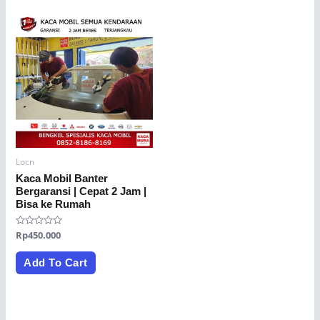
Locn
Kaca Mobil Banter
Bergaransi | Cepat 2 Jam |
Bisa ke Rumah
Rated
Rp
450.000
0
out
of
Add To Cart
5