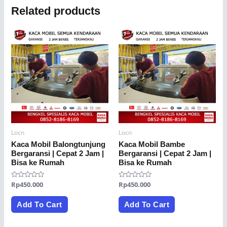
Related products
Locn
Locn
Kaca Mobil Balongtunjung
Kaca Mobil Bambe
Bergaransi | Cepat 2 Jam |
Bergaransi | Cepat 2 Jam |
Bisa ke Rumah
Bisa ke Rumah
Rated
Rp
450.000
Rated
Rp
450.000
0
0
out
out
of
of
Add To Cart
Add To Cart
5
5