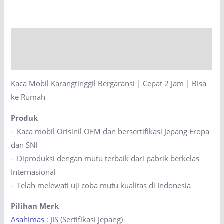
Bergaransi
|
Cepat
Description
2
Jam
Reviews (0)
|
Kaca Mobil Karangtinggil Bergaransi | Cepat 2 Jam | Bisa
Bisa
ke Rumah
ke
Rumah
Produk
quantity
– Kaca mobil Orisinil OEM dan bersertifikasi Jepang Eropa
dan SNI
– Diproduksi dengan mutu terbaik dari pabrik berkelas
Internasional
– Telah melewati uji coba mutu kualitas di Indonesia
Pilihan Merk
Asahimas
: JIS (Sertifikasi Jepang)