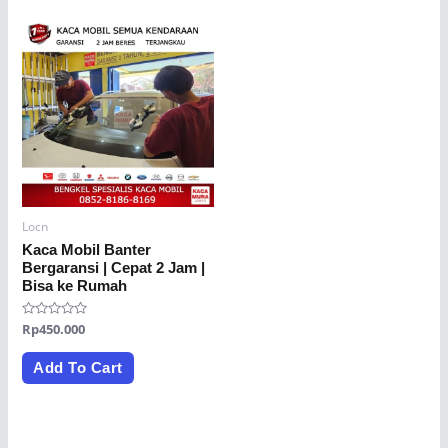
Locn
Kaca Mobil Banter
Bergaransi | Cepat 2 Jam |
Bisa ke Rumah
Rated
Rp
450.000
0
out
of
Add To Cart
5