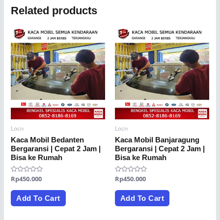
Related products
Locn
Locn
Kaca Mobil Bedanten
Kaca Mobil Banjaragung
Bergaransi | Cepat 2 Jam |
Bergaransi | Cepat 2 Jam |
Bisa ke Rumah
Bisa ke Rumah
Rated
Rp
450.000
Rated
Rp
450.000
0
0
out
out
of
of
Add To Cart
Add To Cart
5
5