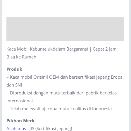
Bergaransi
|
Cepat
Description
2
Jam
Reviews (0)
|
Kaca Mobil Kebuntelukdalam Bergaransi | Cepat 2 Jam |
Bisa
Bisa ke Rumah
ke
Rumah
Produk
quantity
– Kaca mobil Orisinil OEM dan bersertifikasi Jepang Eropa
dan SNI
– Diproduksi dengan mutu terbaik dari pabrik berkelas
Internasional
– Telah melewati uji coba mutu kualitas di Indonesia
Pilihan Merk
Asahimas
: JIS (Sertifikasi Jepang)