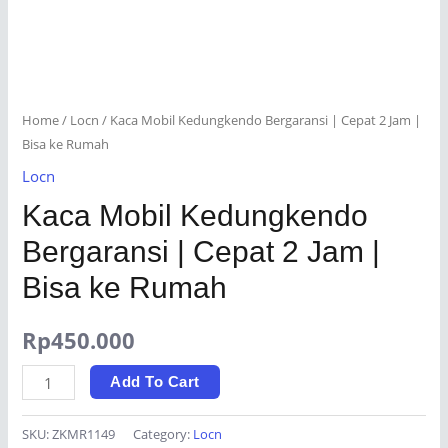
Home
/
Locn
/ Kaca Mobil Kedungkendo Bergaransi | Cepat 2 Jam |
Bisa ke Rumah
Locn
Kaca Mobil Kedungkendo
Bergaransi | Cepat 2 Jam |
Bisa ke Rumah
Rp
450.000
Kaca
Add To Cart
Mobil
Kedungkendo
SKU:
ZKMR1149
Category:
Locn