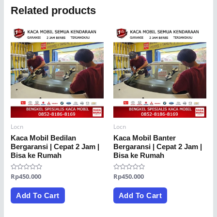
Related products
Locn
Locn
Kaca Mobil Bedilan
Kaca Mobil Banter
Bergaransi | Cepat 2 Jam |
Bergaransi | Cepat 2 Jam |
Bisa ke Rumah
Bisa ke Rumah
Rated
Rp
450.000
Rated
Rp
450.000
0
0
out
out
of
of
Add To Cart
Add To Cart
5
5