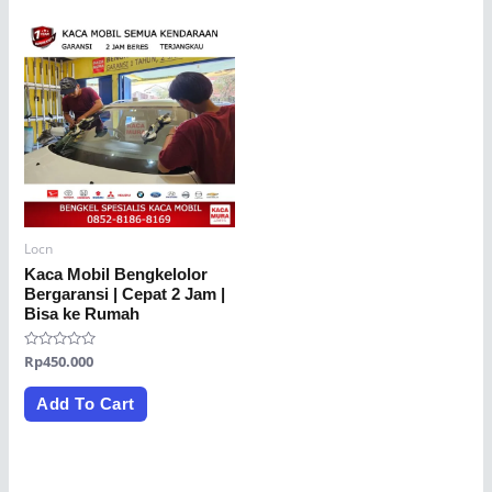
Locn
Kaca Mobil Bengkelolor
Bergaransi | Cepat 2 Jam |
Bisa ke Rumah
Rated
Rp
450.000
0
out
of
Add To Cart
5