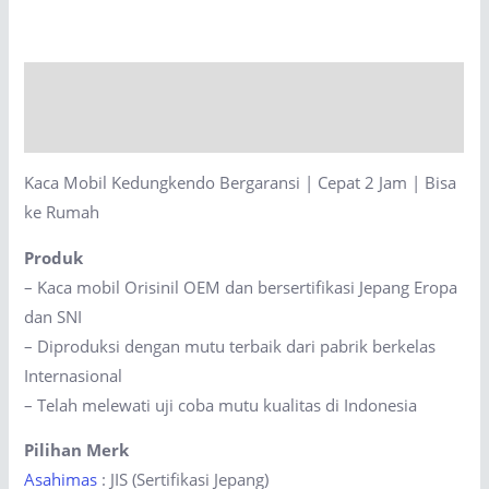
Bergaransi
|
Cepat
Description
2
Jam
Reviews (0)
|
Kaca Mobil Kedungkendo Bergaransi | Cepat 2 Jam | Bisa
Bisa
ke Rumah
ke
Rumah
Produk
quantity
– Kaca mobil Orisinil OEM dan bersertifikasi Jepang Eropa
dan SNI
– Diproduksi dengan mutu terbaik dari pabrik berkelas
Internasional
– Telah melewati uji coba mutu kualitas di Indonesia
Pilihan Merk
Asahimas
: JIS (Sertifikasi Jepang)