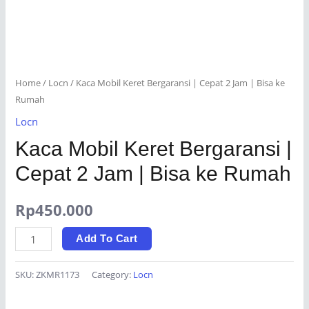
Home
/
Locn
/ Kaca Mobil Keret Bergaransi | Cepat 2 Jam | Bisa ke
Rumah
Locn
Kaca Mobil Keret Bergaransi |
Cepat 2 Jam | Bisa ke Rumah
Rp
450.000
Kaca
Add To Cart
Mobil
Keret
SKU:
ZKMR1173
Category:
Locn
Bergaransi