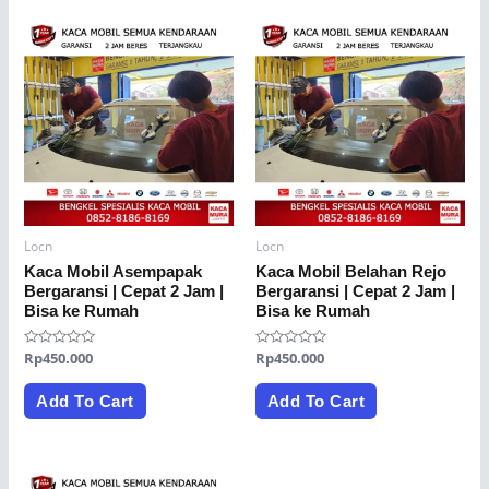
Locn
Locn
Kaca Mobil Asempapak
Kaca Mobil Belahan Rejo
Bergaransi | Cepat 2 Jam |
Bergaransi | Cepat 2 Jam |
Bisa ke Rumah
Bisa ke Rumah
Rated
Rp
450.000
Rated
Rp
450.000
0
0
out
out
of
of
Add To Cart
Add To Cart
5
5