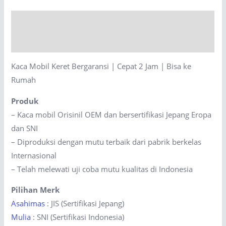
|
Cepat
Description
2
Jam
Reviews (0)
|
Kaca Mobil Keret Bergaransi | Cepat 2 Jam | Bisa ke
Bisa
Rumah
ke
Rumah
Produk
quantity
– Kaca mobil Orisinil OEM dan bersertifikasi Jepang Eropa
dan SNI
– Diproduksi dengan mutu terbaik dari pabrik berkelas
Internasional
– Telah melewati uji coba mutu kualitas di Indonesia
Pilihan Merk
Asahimas
: JIS (Sertifikasi Jepang)
Mulia
: SNI (Sertifikasi Indonesia)