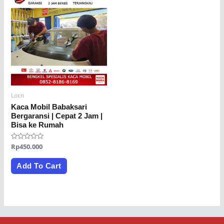
Locn
Kaca Mobil Babaksari
Bergaransi | Cepat 2 Jam |
Bisa ke Rumah
Rated
Rp
450.000
0
out
of
Add To Cart
5