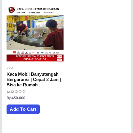
Locn
Kaca Mobil Banyutengah
Bergaransi | Cepat 2 Jam |
Bisa ke Rumah
Rated
Rp
450.000
0
out
of
Add To Cart
5