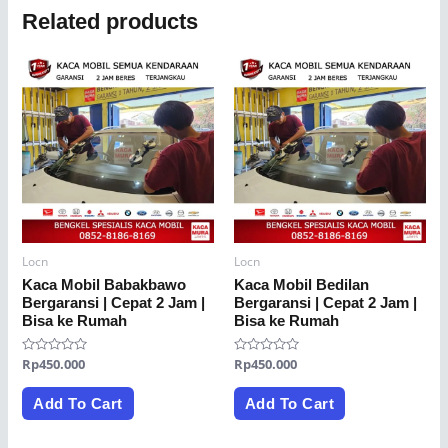
Related products
Locn
Locn
Kaca Mobil Babakbawo
Kaca Mobil Bedilan
Bergaransi | Cepat 2 Jam |
Bergaransi | Cepat 2 Jam |
Bisa ke Rumah
Bisa ke Rumah
Rated
Rp
450.000
Rated
Rp
450.000
0
0
out
out
of
of
Add To Cart
Add To Cart
5
5