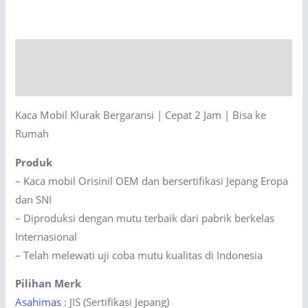
Bergaransi
|
Cepat
Description
2
Jam
Reviews (0)
|
Kaca Mobil Klurak Bergaransi | Cepat 2 Jam | Bisa ke
Bisa
Rumah
ke
Rumah
Produk
quantity
– Kaca mobil Orisinil OEM dan bersertifikasi Jepang Eropa
dan SNI
– Diproduksi dengan mutu terbaik dari pabrik berkelas
Internasional
– Telah melewati uji coba mutu kualitas di Indonesia
Pilihan Merk
Asahimas
: JIS (Sertifikasi Jepang)