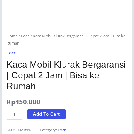
Home
/
Locn
/ Kaca Mobil Klurak Bergaransi | Cepat 2 Jam | Bisa ke
Rumah
Locn
Kaca Mobil Klurak Bergaransi
| Cepat 2 Jam | Bisa ke
Rumah
Rp
450.000
Kaca
Add To Cart
Mobil
Klurak
SKU:
ZKMR1182
Category:
Locn