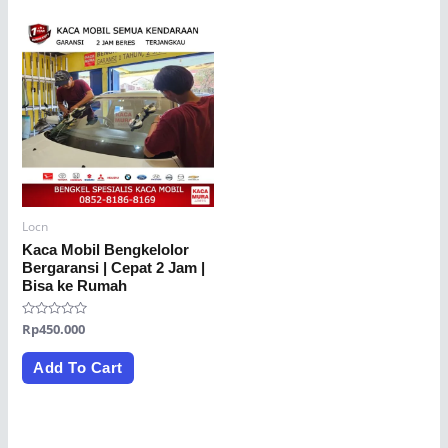
Locn
Kaca Mobil Bengkelolor
Bergaransi | Cepat 2 Jam |
Bisa ke Rumah
Rated
Rp
450.000
0
out
of
Add To Cart
5