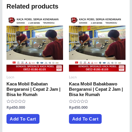
Related products
Locn
Locn
Kaca Mobil Babatan
Kaca Mobil Babakbawo
Bergaransi | Cepat 2 Jam |
Bergaransi | Cepat 2 Jam |
Bisa ke Rumah
Bisa ke Rumah
Rated
Rp
450.000
Rated
Rp
450.000
0
0
out
out
of
of
Add To Cart
Add To Cart
5
5