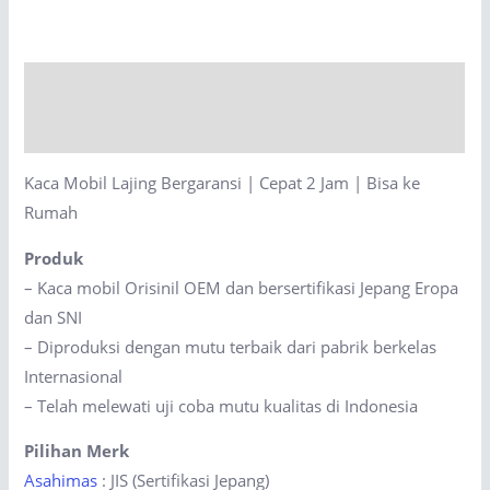
Bergaransi
|
Cepat
Description
2
Jam
Reviews (0)
|
Kaca Mobil Lajing Bergaransi | Cepat 2 Jam | Bisa ke
Bisa
Rumah
ke
Rumah
Produk
quantity
– Kaca mobil Orisinil OEM dan bersertifikasi Jepang Eropa
dan SNI
– Diproduksi dengan mutu terbaik dari pabrik berkelas
Internasional
– Telah melewati uji coba mutu kualitas di Indonesia
Pilihan Merk
Asahimas
: JIS (Sertifikasi Jepang)