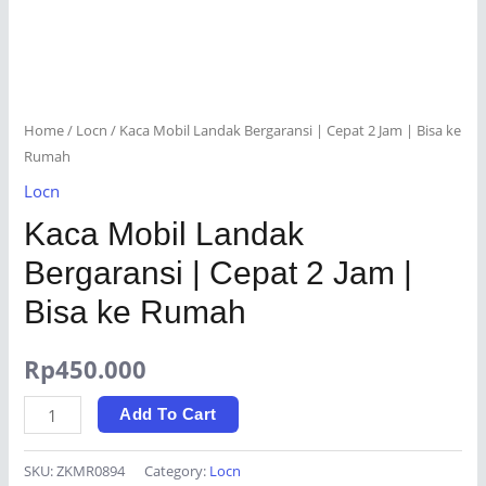
Home
/
Locn
/ Kaca Mobil Landak Bergaransi | Cepat 2 Jam | Bisa ke
Rumah
Locn
Kaca Mobil Landak
Bergaransi | Cepat 2 Jam |
Bisa ke Rumah
Rp
450.000
Kaca
Add To Cart
Mobil
Landak
SKU:
ZKMR0894
Category:
Locn