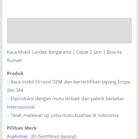
Bergaransi
|
Cepat
Description
2
Jam
Reviews (0)
|
Kaca Mobil Landak Bergaransi | Cepat 2 Jam | Bisa ke
Bisa
Rumah
ke
Rumah
Produk
quantity
– Kaca mobil Orisinil OEM dan bersertifikasi Jepang Eropa
dan SNI
– Diproduksi dengan mutu terbaik dari pabrik berkelas
Internasional
– Telah melewati uji coba mutu kualitas di Indonesia
Pilihan Merk
Asahimas
: JIS (Sertifikasi Jepang)