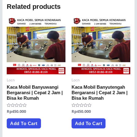
Related products
Locn
Locn
Kaca Mobil Banyuwangi
Kaca Mobil Banyutengah
Bergaransi | Cepat 2 Jam |
Bergaransi | Cepat 2 Jam |
Bisa ke Rumah
Bisa ke Rumah
Rated
Rp
450.000
Rated
Rp
450.000
0
0
out
out
of
of
Add To Cart
Add To Cart
5
5