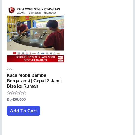
Locn
Kaca Mobil Bambe
Bergaransi | Cepat 2 Jam |
Bisa ke Rumah
Rated
Rp
450.000
0
out
of
Add To Cart
5