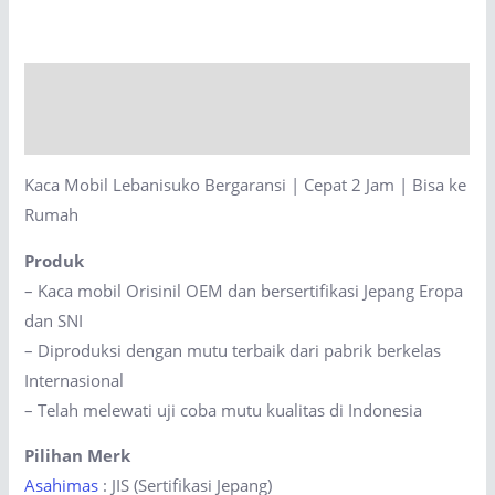
Bergaransi
|
Cepat
Description
2
Jam
Reviews (0)
|
Kaca Mobil Lebanisuko Bergaransi | Cepat 2 Jam | Bisa ke
Bisa
Rumah
ke
Rumah
Produk
quantity
– Kaca mobil Orisinil OEM dan bersertifikasi Jepang Eropa
dan SNI
– Diproduksi dengan mutu terbaik dari pabrik berkelas
Internasional
– Telah melewati uji coba mutu kualitas di Indonesia
Pilihan Merk
Asahimas
: JIS (Sertifikasi Jepang)