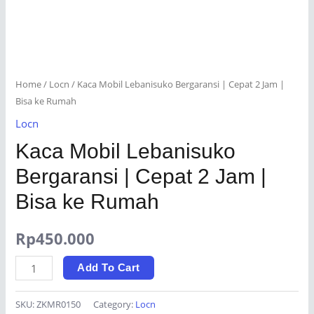
Home
/
Locn
/ Kaca Mobil Lebanisuko Bergaransi | Cepat 2 Jam |
Bisa ke Rumah
Locn
Kaca Mobil Lebanisuko
Bergaransi | Cepat 2 Jam |
Bisa ke Rumah
Rp
450.000
Kaca
Add To Cart
Mobil
Lebanisuko
SKU:
ZKMR0150
Category:
Locn