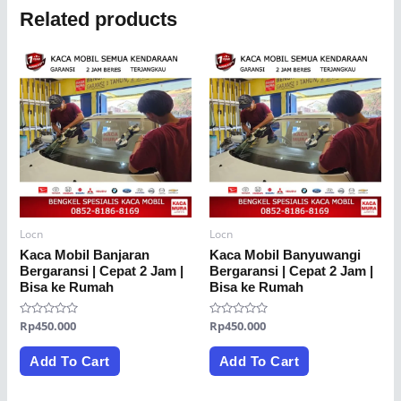
Related products
Locn
Locn
Kaca Mobil Banjaran
Kaca Mobil Banyuwangi
Bergaransi | Cepat 2 Jam |
Bergaransi | Cepat 2 Jam |
Bisa ke Rumah
Bisa ke Rumah
Rated
Rp
450.000
Rated
Rp
450.000
0
0
out
out
of
of
Add To Cart
Add To Cart
5
5