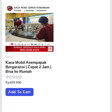
Locn
Kaca Mobil Asempapak
Bergaransi | Cepat 2 Jam |
Bisa ke Rumah
Rated
Rp
450.000
0
out
of
Add To Cart
5