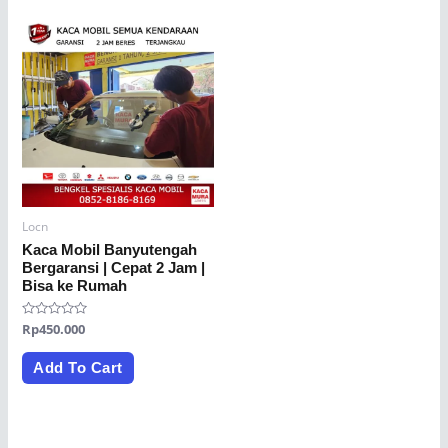
Locn
Kaca Mobil Banyutengah
Bergaransi | Cepat 2 Jam |
Bisa ke Rumah
Rated
Rp
450.000
0
out
of
Add To Cart
5