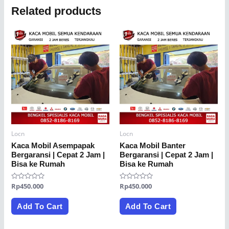
Related products
Locn
Locn
Kaca Mobil Asempapak
Kaca Mobil Banter
Bergaransi | Cepat 2 Jam |
Bergaransi | Cepat 2 Jam |
Bisa ke Rumah
Bisa ke Rumah
Rated
Rp
450.000
Rated
Rp
450.000
0
0
out
out
of
of
Add To Cart
Add To Cart
5
5