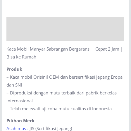
Sabrangan
Bergaransi
|
Description
Cepat
2
Reviews (0)
Jam
Kaca Mobil Manyar Sabrangan Bergaransi | Cepat 2 Jam |
|
Bisa ke Rumah
Bisa
ke
Produk
Rumah
– Kaca mobil Orisinil OEM dan bersertifikasi Jepang Eropa
quantity
dan SNI
– Diproduksi dengan mutu terbaik dari pabrik berkelas
Internasional
– Telah melewati uji coba mutu kualitas di Indonesia
Pilihan Merk
Asahimas
: JIS (Sertifikasi Jepang)